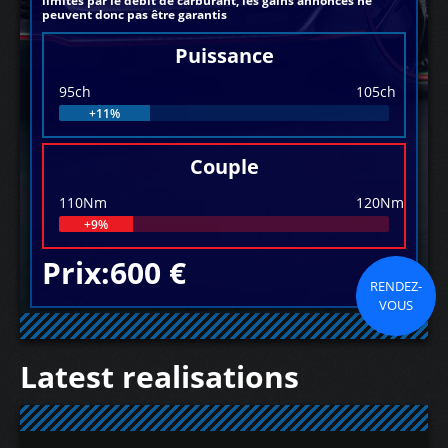
limités par le débit de carburant, les gains annoncés ne
peuvent donc pas être garantis
Puissance
95ch
105ch
+11%
Couple
110Nm
120Nm
+9%
Prix:600 €
RENDEZ-
VOUS
Latest realisations