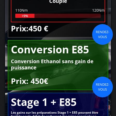
Couple
110Nm
120Nm
+9%
Prix:450 €
RENDEZ-
VOUS
Conversion E85
Conversion Ethanol sans gain de
puissance
Prix: 450€
RENDEZ-
VOUS
Stage 1 + E85
Les gains sur les préparations Stage 1 + E85 peuvent être