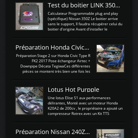
Test du boitier LINK 350Z Plugin ECU
Calculateur Programmable plug and play
(spécifique) Nissan 350Z Le boitier arrive
sans le support, Il faudra récupérer celui du
boitier d'origine Avant d'installer le
calculateur dans la voiture, nous allons
connecter le harness d'extension afin
d'envoyer l'information de la large bande
Préparation Honda Civic Type R FK2
dans le boitier. sydney sweeney deepfake
La sortie 0-5V de l'afr sera connectée sur
Préparation Stage 2 sur Honda Civic Type R
l'entrée AN Volt 8 et GndAN pour
FK2 2017 Pose échangeur Airtec +
Analogique, et Volt car l'information est une
Downpipe Décata TegiwaCes différentes
tension (Pas une résistance variable d'un
pièces se montent très bien une fois les
capteur de pression ou de température Il
passages de roues et l'imposant fond plat
est temps de brancher le ...
déposé. L'échangeur massif demande une
légere découpe du plastique inferieur,
Lotus Hot Purpple
negénant en rien la structure ou le
fonctionnement du fond plat. Une
Une lotus Elise S1 aux performances
reprogrammation Stage 2 est faite sur le
délirantes, Monté avec un moteur Honda
calculateur d'origine. Une alternative
K20A2 de 200cv , le propriétaire a ajouté un
économique au passage sur Hondata
compresseur Rotrex avec un Kit TTS
FlashproFK2 / Fk8. La Civic développe
performance . La puissance n'étant "que"
d'origine 310cv et 400Nn , Une fois
de 300cv, David a décidé de fiabiliser et
reprogrammé et les ...
d'augmenter la puissance de son moteur:
Préparation Nissan 240Z SR20DET
un watercooler a été ajouté. 300Cv sans