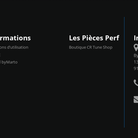
ormations
Les Pièces Perf
I
ons d’utilisation
Boutique CR Tune Shop
t
B
13
d byMarto
9