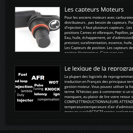
Les capteurs Moteurs
Pour les anciens moteurs avec carburate
distributeurs , pas besoin de capteurs. P
d'injection, il faut plusieurs capteurs . L
positions Cames et vilbrequin, Papillon, 
Eau, huile, échappement, air d'admission
pression; suralimentation, essence, huile,
Les Capteurs de position. Les capteurs de
gestion électronique. C'est avec ces ...
Le lexique de la reprog
La plupart des logiciels de reprogrammati
traduction en Français des principaux te
gestion moteur. Vous pouvez utiliser la fo
terme N'hésitez pas à commenter si un t
manquant, au plaisir de lire votre retou
COMPLETTRADUCTIONVALEURS ATTENDUE
temperaturetemperature d'air d'admissi
moteurs suralsECT/CTSengine coolant t
moteurtemp ex. a froid 80-100°C a ...