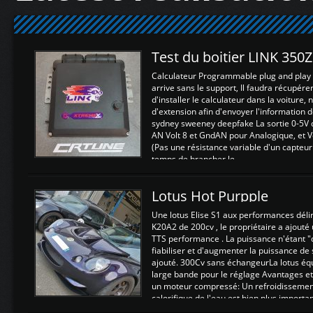
Test du boitier LINK 350
Calculateur Programmable plug and play (
arrive sans le support, Il faudra récupérer
d'installer le calculateur dans la voiture,
d'extension afin d'envoyer l'information d
sydney sweeney deepfake La sortie 0-5V d
AN Volt 8 et GndAN pour Analogique, et Vo
(Pas une résistance variable d'un capteur
temps de brancher le ...
Lotus Hot Purpple
Une lotus Elise S1 aux performances dél
K20A2 de 200cv , le propriétaire a ajouté
TTS performance . La puissance n'étant "
fiabiliser et d'augmenter la puissance de
ajouté. 300Cv sans échangeurLa lotus éq
large bande pour le réglage Avantages et
un moteur compressé: Un refroidissement 
calorifique de l'eau est bien plus importan