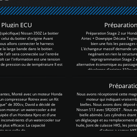
Z Plugin ECU
Préparation
spécifique) Nissan 350Z Le boitier
Préparation Stage 2 sur Hond
 celui du boitier d'origine Avant
Airtec + Downpipe Décata Tegiwa
 nous allons connecter le harness
bien une fois les passages 
e la large bande dans le boitier.
L'échangeur massif demande une 
e l'afr sera connectée sur l'entrée
negénant en rien la structur
lt car l'information est une tension
reprogrammation Stage 2 est
 de pression ou de température Il est
alternative économique au passage 
développe d'origine 310cv et
Préparati
irantes, Monté avec un moteur Honda
Nous avons réceptionné cette mag
 un compresseur Rotrex avec un Kit
moteur qui indiquait vraisem
que" de 300cv, David a décidé de
bielles. Nous avons donc déposé 
 son moteur: un watercooler a été
Nissan S13 avec SR20DET . Nous avo
uipée d'un Hondata Kpro et d'une
bielle abimée. Les cylindres étan
 inconvénients d'un watercooler sur
un déglaçage et au remplacement de
plus efficace: La capacité
huile, Joint de culasse HKS, les jo
te que celle de ...
d'arbres a cames HKS 