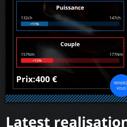
Puissance
132ch
147ch
+11%
Couple
157Nm
177Nm
+13%
Prix:400 €
RENDEZ
VOUS
Latest realisatio