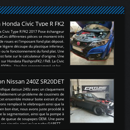
 Honda Civic Type R FK2
a Civic Type R FK2 2017 Pose échangeur
Ces différentes pièces se montent très
de roues et l'imposant fond plat déposé.
légere découpe du plastique inferieur,
e ou le fonctionnement du fond plat. Une
 faite sur le calculateur d'origine. Une
sur Hondata FlashproFK2 / Fk8. La Civic
 400Nn , Une fois reprogrammé et les ...
on Nissan 240Z SR20DET
nifique datsun 240z avec un claquement
blablement un probleme de cousinets de
cet ensemble moteur boite extrait d'une
ns remplacé le vilebrequin ainsi que la
t en bon état, nous avons juste procédé à
 la segmentation, ainsi que la pompe à
ints de queue de soupapes OEM. Une paire
est ajoutée ainsi qu'un turbo GARETT ...