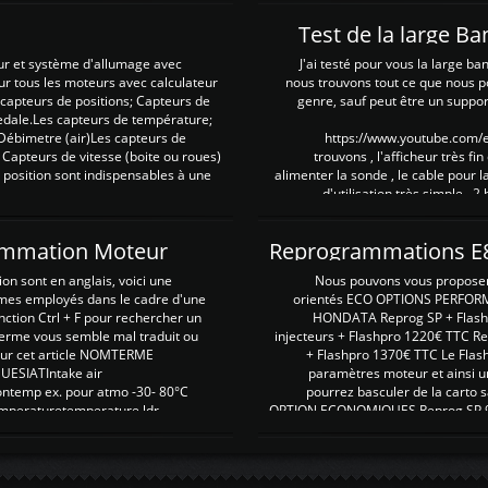
Test de la large B
ur et système d'allumage avec
J'ai testé pour vous la large ba
our tous les moteurs avec calculateur
nous trouvons tout ce que nous p
es capteurs de positions; Capteurs de
genre, sauf peut être un suppor
pedale.Les capteurs de température;
Débimetre (air)Les capteurs de
https://www.youtube.com
 Capteurs de vitesse (boite ou roues)
trouvons , l'afficheur très fin
 position sont indispensables à une
alimenter la sonde , le cable pour l
d'utilisation très simple , 2
rammation Moteur
on sont en anglais, voici une
Nous pouvons vous proposer d
rmes employés dans le cadre d'une
orientés ECO OPTIONS PERFOR
nction Ctrl + F pour rechercher un
HONDATA Reprog SP + Flash
erme vous semble mal traduit ou
injecteurs + Flashpro 1220€ TTC R
r sur cet article NOMTERME
+ Flashpro 1370€ TTC Le Flas
SIATIntake air
paramètres moteur et ainsi u
ontemp ex. pour atmo -30- 80°C
pourrez basculer de la carto s
emperaturetemperature ldr
OPTION ECONOMIQUES Reprog SP 98 