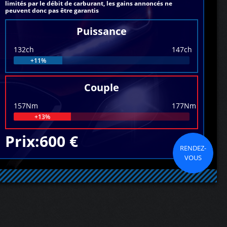
limités par le débit de carburant, les gains annoncés ne
peuvent donc pas être garantis
Puissance
132ch
147ch
+11%
Couple
157Nm
177Nm
+13%
Prix:600 €
RENDEZ-
VOUS