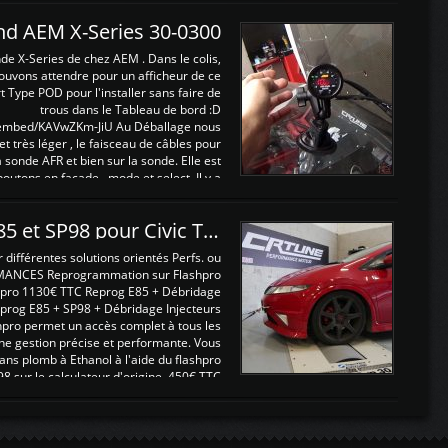
and AEM X-Series 30-0300
nde X-Series de chez AEM . Dans le colis,
ouvons attendre pour un afficheur de ce
t Type POD pour l'installer sans faire de
trous dans le Tableau de bord :D
/embed/KAVwZKm-JiU Au Déballage nous
 et très léger , le faisceau de câbles pour
a sonde AFR et bien sur la sonde. Elle est
 boutons en façade , mode et select. Il y a
différentes fonctions ...
Reprogrammations E85 et SP98 pour Civic Type R FN2
ifférentes solutions orientés Perfs. ou
MANCES Reprogrammation sur Flashpro
pro 1130€ TTC Reprog E85 + Débridage
eprog E85 + SP98 + Débridage Injecteurs
hpro permet un accès complet à tous les
ne gestion précise et performante. Vous
ans plomb à Ethanol à l'aide du flashpro
sur le calculateur d'origine 450€ TTC
Un gain d'environ 10cv et 15nm ...