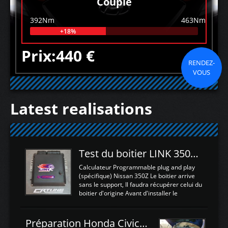
Couple
392Nm
463Nm
+18%
Prix:440 €
RENDEZ-
VOUS
Latest realisations
Test du boitier LINK 350Z Plugin ECU
Calculateur Programmable plug and play
(spécifique) Nissan 350Z Le boitier arrive
sans le support, Il faudra récupérer celui du
boitier d'origine Avant d'installer le
calculateur dans la voiture, nous allons
connecter le harness d'extension afin
d'envoyer l'information de la large bande
Préparation Honda Civic Type R FK2
dans le boitier. sydney sweeney deepfake