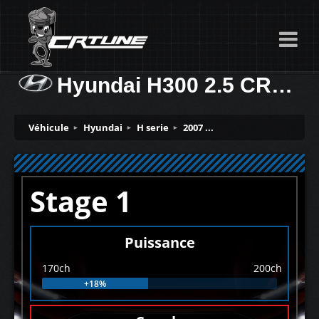
Hyundai H300 2.5 CRDI 170ch
Véhicule
Hyundai
H serie
2007 ...
Stage 1
Puissance
170ch
200ch
+18%