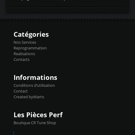
temperaturetemperature d'air
Reprog SP + Flashpro 1130€ TTC Reprog
d'admissiontemp ex. pour atmo -30- 80°C
E85 + Débridage injecteurs + Flashpro
moteurs suralsECT/CTSengine coolant
1220€ TTC Reprog E85 + SP98 + Débridage
temperaturetemperature ldr moteurtemp
Injecteurs + Flashpro 1370€ TTC Le
ex. a froid 80-100°C a ...
Flashpro permet un accès complet à tous
les paramètres moteur et ainsi une gestion
Catégories
précise et performante. Vous pourrez
basculer de la carto sans plomb à Ethanol à
Nos Services
l'aide du flashpro OPTION ECONOMIQUES
Reprogrammation
Reprog SP 98 sur le calculateur d'origine
Realisations
450€ TTC Un gain d'environ 10cv et 15nm
Contacts
...
Informations
Conditions d’utilisation
Contact
Created byMarto
Les Pièces Perf
Boutique CR Tune Shop