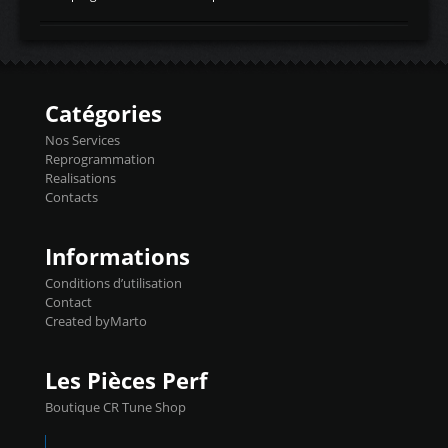
temperaturetemperature d'air
Reprog SP + Flashpro 1130€ TTC Reprog
d'admissiontemp ex. pour atmo -30- 80°C
E85 + Débridage injecteurs + Flashpro
moteurs suralsECT/CTSengine coolant
1220€ TTC Reprog E85 + SP98 + Débridage
temperaturetemperature ldr moteurtemp
Injecteurs + Flashpro 1370€ TTC Le
ex. a froid 80-100°C a ...
Flashpro permet un accès complet à tous
les paramètres moteur et ainsi une gestion
Catégories
précise et performante. Vous pourrez
basculer de la carto sans plomb à Ethanol à
Nos Services
l'aide du flashpro OPTION ECONOMIQUES
Reprogrammation
Reprog SP 98 sur le calculateur d'origine
Realisations
450€ TTC Un gain d'environ 10cv et 15nm
Contacts
...
Informations
Conditions d’utilisation
Contact
Created byMarto
Les Pièces Perf
Boutique CR Tune Shop