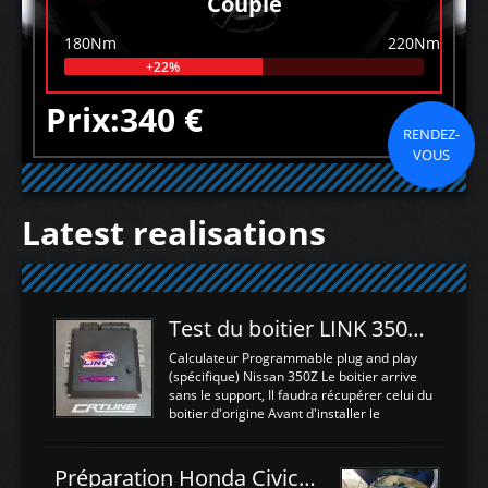
Couple
180Nm
220Nm
+22%
Prix:340 €
RENDEZ-
VOUS
Latest realisations
Test du boitier LINK 350Z Plugin ECU
Calculateur Programmable plug and play
(spécifique) Nissan 350Z Le boitier arrive
sans le support, Il faudra récupérer celui du
boitier d'origine Avant d'installer le
calculateur dans la voiture, nous allons
connecter le harness d'extension afin
d'envoyer l'information de la large bande
Préparation Honda Civic Type R FK2
dans le boitier. sydney sweeney deepfake