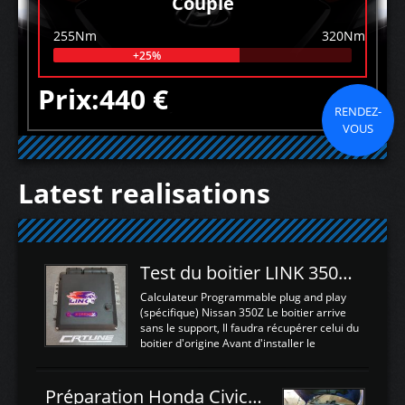
Couple
255Nm
320Nm
+25%
Prix:440 €
RENDEZ-
VOUS
Latest realisations
Test du boitier LINK 350Z Plugin ECU
Calculateur Programmable plug and play
(spécifique) Nissan 350Z Le boitier arrive
sans le support, Il faudra récupérer celui du
boitier d'origine Avant d'installer le
calculateur dans la voiture, nous allons
connecter le harness d'extension afin
d'envoyer l'information de la large bande
Préparation Honda Civic Type R FK2
dans le boitier. sydney sweeney deepfake