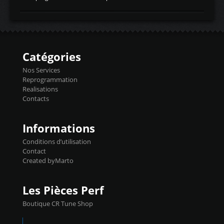
temperaturetemperature d'air
Reprog SP + Flashpro 1130€ TTC Reprog
d'admissiontemp ex. pour atmo -30- 80°C
E85 + Débridage injecteurs + Flashpro
moteurs suralsECT/CTSengine coolant
1220€ TTC Reprog E85 + SP98 + Débridage
temperaturetemperature ldr moteurtemp
Injecteurs + Flashpro 1370€ TTC Le
ex. a froid 80-100°C a ...
Flashpro permet un accès complet à tous
les paramètres moteur et ainsi une gestion
Catégories
précise et performante. Vous pourrez
basculer de la carto sans plomb à Ethanol à
Nos Services
l'aide du flashpro OPTION ECONOMIQUES
Reprogrammation
Reprog SP 98 sur le calculateur d'origine
Realisations
450€ TTC Un gain d'environ 10cv et 15nm
Contacts
...
Informations
Conditions d’utilisation
Contact
Created byMarto
Les Pièces Perf
Boutique CR Tune Shop