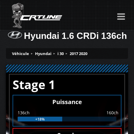
Hyundai 1.6 CRDi 136ch
Véhicule
Hyundai
i 30
2017 2020
Stage 1
Puissance
136ch
160ch
+18%