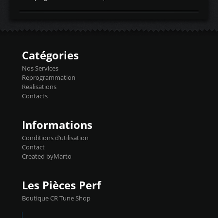
temperaturetemperature d'air
Reprog SP + Flashpro 1130€ TTC Reprog
d'admissiontemp ex. pour atmo -30- 80°C
E85 + Débridage injecteurs + Flashpro
moteurs suralsECT/CTSengine coolant
1220€ TTC Reprog E85 + SP98 + Débridage
temperaturetemperature ldr moteurtemp
Injecteurs + Flashpro 1370€ TTC Le
ex. a froid 80-100°C a ...
Flashpro permet un accès complet à tous
les paramètres moteur et ainsi une gestion
Catégories
précise et performante. Vous pourrez
basculer de la carto sans plomb à Ethanol à
Nos Services
l'aide du flashpro OPTION ECONOMIQUES
Reprogrammation
Reprog SP 98 sur le calculateur d'origine
Realisations
450€ TTC Un gain d'environ 10cv et 15nm
Contacts
...
Informations
Conditions d’utilisation
Contact
Created byMarto
Les Pièces Perf
Boutique CR Tune Shop