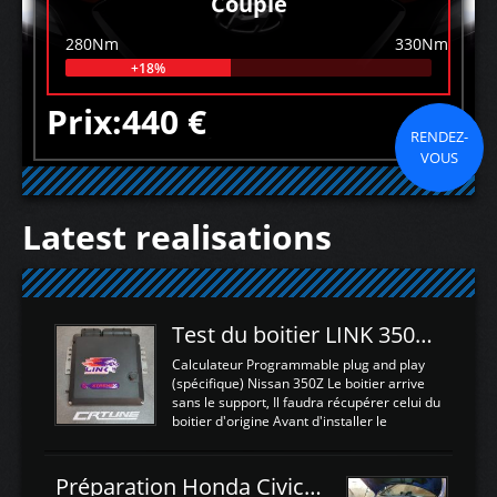
Couple
280Nm
330Nm
+18%
Prix:440 €
RENDEZ-
VOUS
Latest realisations
Test du boitier LINK 350Z Plugin ECU
Calculateur Programmable plug and play
(spécifique) Nissan 350Z Le boitier arrive
sans le support, Il faudra récupérer celui du
boitier d'origine Avant d'installer le
calculateur dans la voiture, nous allons
connecter le harness d'extension afin
d'envoyer l'information de la large bande
Préparation Honda Civic Type R FK2
dans le boitier. sydney sweeney deepfake