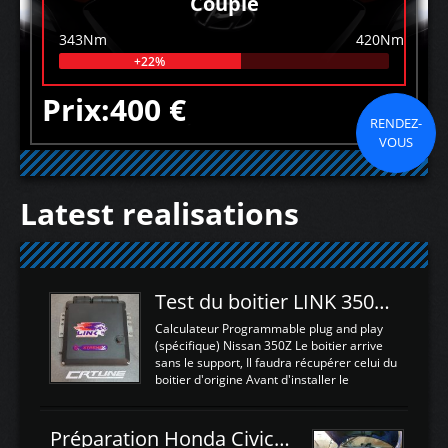
Couple
343Nm
420Nm
+22%
Prix:400 €
RENDEZ-
VOUS
Latest realisations
Test du boitier LINK 350Z Plugin ECU
Calculateur Programmable plug and play
(spécifique) Nissan 350Z Le boitier arrive
sans le support, Il faudra récupérer celui du
boitier d'origine Avant d'installer le
calculateur dans la voiture, nous allons
connecter le harness d'extension afin
d'envoyer l'information de la large bande
Préparation Honda Civic Type R FK2
dans le boitier. sydney sweeney deepfake