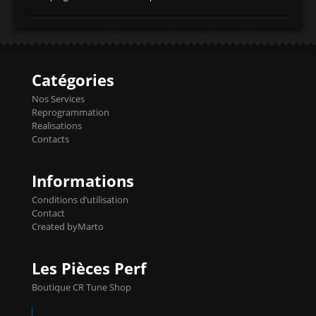
temperaturetemperature d'air
Reprog SP + Flashpro 1130€ TTC Reprog
d'admissiontemp ex. pour atmo -30- 80°C
E85 + Débridage injecteurs + Flashpro
moteurs suralsECT/CTSengine coolant
1220€ TTC Reprog E85 + SP98 + Débridage
temperaturetemperature ldr moteurtemp
Injecteurs + Flashpro 1370€ TTC Le
ex. a froid 80-100°C a ...
Flashpro permet un accès complet à tous
les paramètres moteur et ainsi une gestion
Catégories
précise et performante. Vous pourrez
basculer de la carto sans plomb à Ethanol à
Nos Services
l'aide du flashpro OPTION ECONOMIQUES
Reprogrammation
Reprog SP 98 sur le calculateur d'origine
Realisations
450€ TTC Un gain d'environ 10cv et 15nm
Contacts
...
Informations
Conditions d’utilisation
Contact
Created byMarto
Les Pièces Perf
Boutique CR Tune Shop