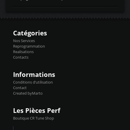
temperaturetemperature d'air
Reprog SP + Flashpro 1130€ TTC Reprog
d'admissiontemp ex. pour atmo -30- 80°C
E85 + Débridage injecteurs + Flashpro
moteurs suralsECT/CTSengine coolant
1220€ TTC Reprog E85 + SP98 + Débridage
temperaturetemperature ldr moteurtemp
Injecteurs + Flashpro 1370€ TTC Le
ex. a froid 80-100°C a ...
Flashpro permet un accès complet à tous
les paramètres moteur et ainsi une gestion
Catégories
précise et performante. Vous pourrez
basculer de la carto sans plomb à Ethanol à
Nos Services
l'aide du flashpro OPTION ECONOMIQUES
Reprogrammation
Reprog SP 98 sur le calculateur d'origine
Realisations
450€ TTC Un gain d'environ 10cv et 15nm
Contacts
...
Informations
Conditions d’utilisation
Contact
Created byMarto
Les Pièces Perf
Boutique CR Tune Shop