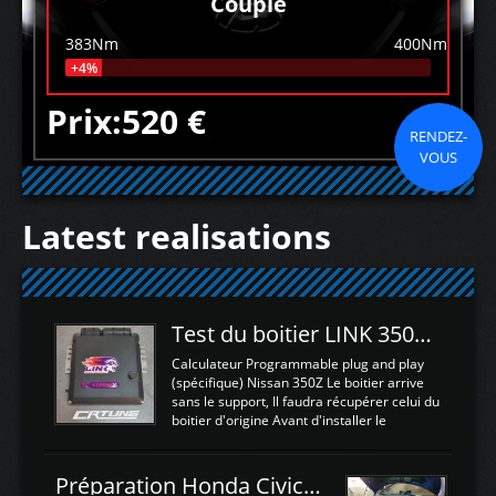
Couple
383Nm
400Nm
+4%
Prix:520 €
RENDEZ-
VOUS
Latest realisations
Test du boitier LINK 350Z Plugin ECU
Calculateur Programmable plug and play
(spécifique) Nissan 350Z Le boitier arrive
sans le support, Il faudra récupérer celui du
boitier d'origine Avant d'installer le
calculateur dans la voiture, nous allons
connecter le harness d'extension afin
d'envoyer l'information de la large bande
Préparation Honda Civic Type R FK2
dans le boitier. sydney sweeney deepfake