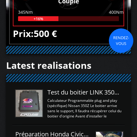
Couple
345Nm
400Nm
+16%
Prix:500 €
RENDEZ-
VOUS
Latest realisations
Test du boitier LINK 350Z Plugin ECU
Calculateur Programmable plug and play
(spécifique) Nissan 350Z Le boitier arrive
sans le support, Il faudra récupérer celui du
boitier d'origine Avant d'installer le
calculateur dans la voiture, nous allons
connecter le harness d'extension afin
d'envoyer l'information de la large bande
Préparation Honda Civic Type R FK2
dans le boitier. sydney sweeney deepfake