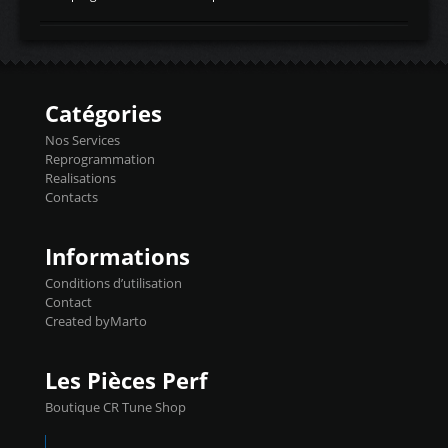
temperaturetemperature d'air
Reprog SP + Flashpro 1130€ TTC Reprog
d'admissiontemp ex. pour atmo -30- 80°C
E85 + Débridage injecteurs + Flashpro
moteurs suralsECT/CTSengine coolant
1220€ TTC Reprog E85 + SP98 + Débridage
temperaturetemperature ldr moteurtemp
Injecteurs + Flashpro 1370€ TTC Le
ex. a froid 80-100°C a ...
Flashpro permet un accès complet à tous
les paramètres moteur et ainsi une gestion
Catégories
précise et performante. Vous pourrez
basculer de la carto sans plomb à Ethanol à
Nos Services
l'aide du flashpro OPTION ECONOMIQUES
Reprogrammation
Reprog SP 98 sur le calculateur d'origine
Realisations
450€ TTC Un gain d'environ 10cv et 15nm
Contacts
...
Informations
Conditions d’utilisation
Contact
Created byMarto
Les Pièces Perf
Boutique CR Tune Shop