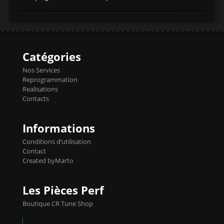
temperaturetemperature d'air
Reprog SP + Flashpro 1130€ TTC Reprog
d'admissiontemp ex. pour atmo -30- 80°C
E85 + Débridage injecteurs + Flashpro
moteurs suralsECT/CTSengine coolant
1220€ TTC Reprog E85 + SP98 + Débridage
temperaturetemperature ldr moteurtemp
Injecteurs + Flashpro 1370€ TTC Le
ex. a froid 80-100°C a ...
Flashpro permet un accès complet à tous
les paramètres moteur et ainsi une gestion
Catégories
précise et performante. Vous pourrez
basculer de la carto sans plomb à Ethanol à
Nos Services
l'aide du flashpro OPTION ECONOMIQUES
Reprogrammation
Reprog SP 98 sur le calculateur d'origine
Realisations
450€ TTC Un gain d'environ 10cv et 15nm
Contacts
...
Informations
Conditions d’utilisation
Contact
Created byMarto
Les Pièces Perf
Boutique CR Tune Shop