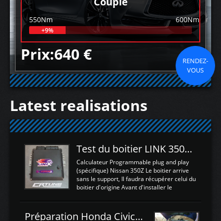
Couple
550Nm
600Nm
+9%
Prix:640 €
RENDEZ-
VOUS
Latest realisations
Test du boitier LINK 350Z Plugin ECU
Calculateur Programmable plug and play
(spécifique) Nissan 350Z Le boitier arrive
sans le support, Il faudra récupérer celui du
boitier d'origine Avant d'installer le
calculateur dans la voiture, nous allons
connecter le harness d'extension afin
d'envoyer l'information de la large bande
Préparation Honda Civic Type R FK2
dans le boitier. sydney sweeney deepfake