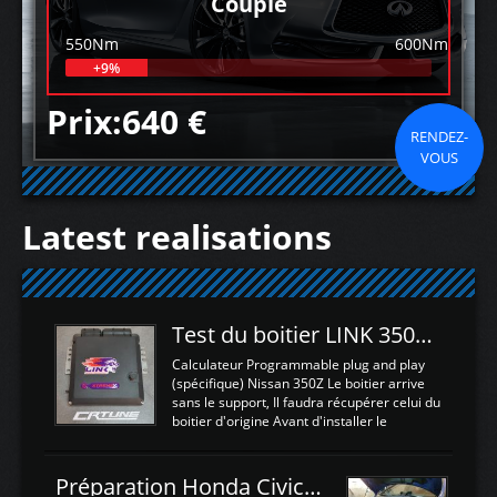
Couple
550Nm
600Nm
+9%
Prix:640 €
RENDEZ-
VOUS
Latest realisations
Test du boitier LINK 350Z Plugin ECU
Calculateur Programmable plug and play
(spécifique) Nissan 350Z Le boitier arrive
sans le support, Il faudra récupérer celui du
boitier d'origine Avant d'installer le
calculateur dans la voiture, nous allons
connecter le harness d'extension afin
d'envoyer l'information de la large bande
Préparation Honda Civic Type R FK2
dans le boitier. sydney sweeney deepfake