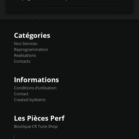
temperaturetemperature d'air
Reprog SP + Flashpro 1130€ TTC Reprog
d'admissiontemp ex. pour atmo -30- 80°C
E85 + Débridage injecteurs + Flashpro
moteurs suralsECT/CTSengine coolant
1220€ TTC Reprog E85 + SP98 + Débridage
temperaturetemperature ldr moteurtemp
Injecteurs + Flashpro 1370€ TTC Le
ex. a froid 80-100°C a ...
Flashpro permet un accès complet à tous
les paramètres moteur et ainsi une gestion
Catégories
précise et performante. Vous pourrez
basculer de la carto sans plomb à Ethanol à
Nos Services
l'aide du flashpro OPTION ECONOMIQUES
Reprogrammation
Reprog SP 98 sur le calculateur d'origine
Realisations
450€ TTC Un gain d'environ 10cv et 15nm
Contacts
...
Informations
Conditions d’utilisation
Contact
Created byMarto
Les Pièces Perf
Boutique CR Tune Shop