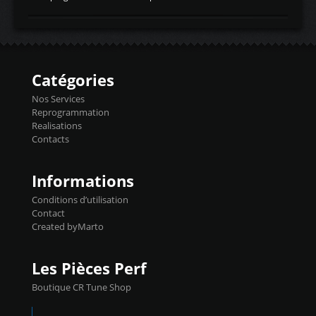
temperaturetemperature d'air
Reprog SP + Flashpro 1130€ TTC Reprog
d'admissiontemp ex. pour atmo -30- 80°C
E85 + Débridage injecteurs + Flashpro
moteurs suralsECT/CTSengine coolant
1220€ TTC Reprog E85 + SP98 + Débridage
temperaturetemperature ldr moteurtemp
Injecteurs + Flashpro 1370€ TTC Le
ex. a froid 80-100°C a ...
Flashpro permet un accès complet à tous
les paramètres moteur et ainsi une gestion
Catégories
précise et performante. Vous pourrez
basculer de la carto sans plomb à Ethanol à
Nos Services
l'aide du flashpro OPTION ECONOMIQUES
Reprogrammation
Reprog SP 98 sur le calculateur d'origine
Realisations
450€ TTC Un gain d'environ 10cv et 15nm
Contacts
...
Informations
Conditions d’utilisation
Contact
Created byMarto
Les Pièces Perf
Boutique CR Tune Shop