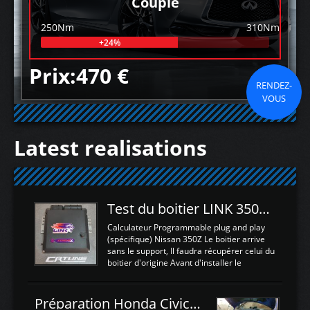
Couple
250Nm
310Nm
+24%
Prix:470 €
RENDEZ-
VOUS
Latest realisations
Test du boitier LINK 350Z Plugin ECU
Calculateur Programmable plug and play
(spécifique) Nissan 350Z Le boitier arrive
sans le support, Il faudra récupérer celui du
boitier d'origine Avant d'installer le
calculateur dans la voiture, nous allons
connecter le harness d'extension afin
d'envoyer l'information de la large bande
Préparation Honda Civic Type R FK2
dans le boitier. sydney sweeney deepfake