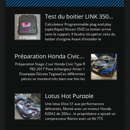
Test du boitier LINK 350Z Plugin ECU
Calculateur Programmable plug and play
(spécifique) Nissan 350Z Le boitier arrive
sans le support, Il faudra récupérer celui du
boitier d'origine Avant d'installer le
calculateur dans la voiture, nous allons
connecter le harness d'extension afin
d'envoyer l'information de la large bande
Préparation Honda Civic Type R FK2
dans le boitier. sydney sweeney deepfake
La sortie 0-5V de l'afr sera connectée sur
Préparation Stage 2 sur Honda Civic Type R
l'entrée AN Volt 8 et GndAN pour
FK2 2017 Pose échangeur Airtec +
Analogique, et Volt car l'information est une
Downpipe Décata TegiwaCes différentes
tension (Pas une résistance variable d'un
pièces se montent très bien une fois les
capteur de pression ou de température Il
passages de roues et l'imposant fond plat
est temps de brancher le ...
déposé. L'échangeur massif demande une
légere découpe du plastique inferieur,
Lotus Hot Purpple
negénant en rien la structure ou le
fonctionnement du fond plat. Une
Une lotus Elise S1 aux performances
reprogrammation Stage 2 est faite sur le
délirantes, Monté avec un moteur Honda
calculateur d'origine. Une alternative
K20A2 de 200cv , le propriétaire a ajouté un
économique au passage sur Hondata
compresseur Rotrex avec un Kit TTS
FlashproFK2 / Fk8. La Civic développe
performance . La puissance n'étant "que"
d'origine 310cv et 400Nn , Une fois
de 300cv, David a décidé de fiabiliser et