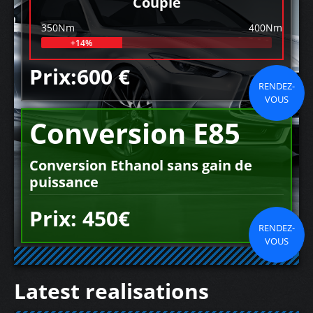
Couple
350Nm
400Nm
+14%
Prix:600 €
RENDEZ-
VOUS
Conversion E85
Conversion Ethanol sans gain de
puissance
Prix: 450€
RENDEZ-
VOUS
Latest realisations