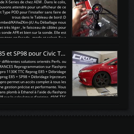
nde X-Series de chez AEM . Dans le colis,
ouvons attendre pour un afficheur de ce
t Type POD pour l'installer sans faire de
trous dans le Tableau de bord :D
/embed/KAVwZKm-JiU Au Déballage nous
 et très léger , le faisceau de câbles pour
a sonde AFR et bien sur la sonde. Elle est
 boutons en façade , mode et select. Il y a
différentes fonctions ...
Reprogrammations E85 et SP98 pour Civic Type R FN2
ifférentes solutions orientés Perfs. ou
MANCES Reprogrammation sur Flashpro
pro 1130€ TTC Reprog E85 + Débridage
eprog E85 + SP98 + Débridage Injecteurs
hpro permet un accès complet à tous les
ne gestion précise et performante. Vous
ans plomb à Ethanol à l'aide du flashpro
sur le calculateur d'origine 450€ TTC
Un gain d'environ 10cv et 15nm ...