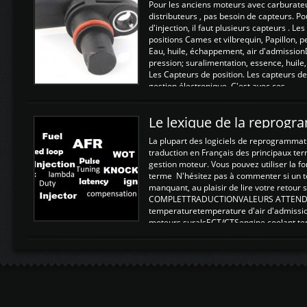
Pour les anciens moteurs avec carburate
distributeurs , pas besoin de capteurs. P
d'injection, il faut plusieurs capteurs . L
positions Cames et vilbrequin, Papillon, 
Eau, huile, échappement, air d'admission
pression; suralimentation, essence, huile,
Les Capteurs de position. Les capteurs de
gestion électronique. C'est avec ces ...
Le lexique de la reprog
La plupart des logiciels de reprogrammati
traduction en Français des principaux te
gestion moteur. Vous pouvez utiliser la fo
terme N'hésitez pas à commenter si un t
manquant, au plaisir de lire votre retou
COMPLETTRADUCTIONVALEURS ATTENDUE
temperaturetemperature d'air d'admissi
moteurs suralsECT/CTSengine coolant t
moteurtemp ex. a froid 80-100°C a ...