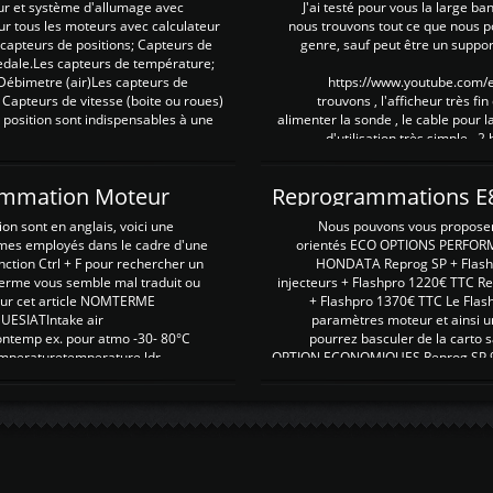
ur et système d'allumage avec
J'ai testé pour vous la large ba
our tous les moteurs avec calculateur
nous trouvons tout ce que nous p
es capteurs de positions; Capteurs de
genre, sauf peut être un suppor
pedale.Les capteurs de température;
Débimetre (air)Les capteurs de
https://www.youtube.com
 Capteurs de vitesse (boite ou roues)
trouvons , l'afficheur très fin
 position sont indispensables à une
alimenter la sonde , le cable pour l
d'utilisation très simple , 2
rammation Moteur
on sont en anglais, voici une
Nous pouvons vous proposer d
rmes employés dans le cadre d'une
orientés ECO OPTIONS PERFOR
nction Ctrl + F pour rechercher un
HONDATA Reprog SP + Flash
erme vous semble mal traduit ou
injecteurs + Flashpro 1220€ TTC R
r sur cet article NOMTERME
+ Flashpro 1370€ TTC Le Flas
SIATIntake air
paramètres moteur et ainsi u
ontemp ex. pour atmo -30- 80°C
pourrez basculer de la carto s
emperaturetemperature ldr
OPTION ECONOMIQUES Reprog SP 98 