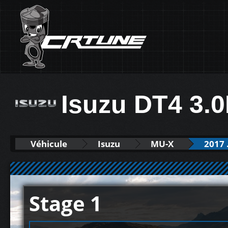
Isuzu DT4 3.
Véhicule
Isuzu
MU-X
2017 .
Stage 1