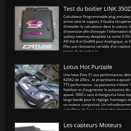
Test du boitier LINK 350
Calculateur Programmable plug and play (
arrive sans le support, Il faudra récupérer
d'installer le calculateur dans la voiture,
d'extension afin d'envoyer l'information d
sydney sweeney deepfake La sortie 0-5V d
AN Volt 8 et GndAN pour Analogique, et Vo
(Pas une résistance variable d'un capteur
temps de brancher le ...
Lotus Hot Purpple
Une lotus Elise S1 aux performances dél
K20A2 de 200cv , le propriétaire a ajouté
TTS performance . La puissance n'étant "
fiabiliser et d'augmenter la puissance de
ajouté. 300Cv sans échangeurLa lotus éq
large bande pour le réglage Avantages et
un moteur compressé: Un refroidissement 
calorifique de l'eau est bien plus importan
Les capteurs Moteurs