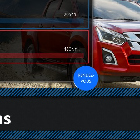
205ch
480Nm
RENDEZ-
VOUS
ns