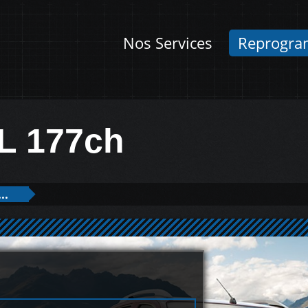
Nos Services
Reprogra
0L 177ch
..