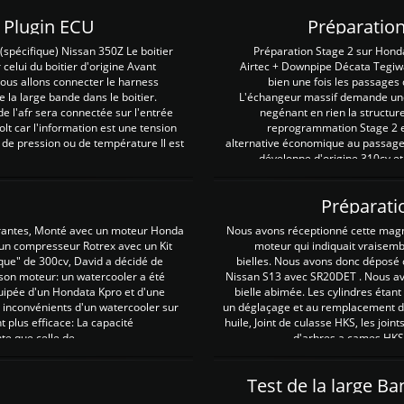
Z Plugin ECU
Préparation
spécifique) Nissan 350Z Le boitier
Préparation Stage 2 sur Hond
 celui du boitier d'origine Avant
Airtec + Downpipe Décata Tegiwa
 nous allons connecter le harness
bien une fois les passages 
e la large bande dans le boitier.
L'échangeur massif demande une 
e l'afr sera connectée sur l'entrée
negénant en rien la structur
lt car l'information est une tension
reprogrammation Stage 2 est
 de pression ou de température Il est
alternative économique au passage 
développe d'origine 310cv et
Préparati
irantes, Monté avec un moteur Honda
Nous avons réceptionné cette mag
 un compresseur Rotrex avec un Kit
moteur qui indiquait vraisem
que" de 300cv, David a décidé de
bielles. Nous avons donc déposé 
 son moteur: un watercooler a été
Nissan S13 avec SR20DET . Nous avo
uipée d'un Hondata Kpro et d'une
bielle abimée. Les cylindres étan
 inconvénients d'un watercooler sur
un déglaçage et au remplacement de
plus efficace: La capacité
huile, Joint de culasse HKS, les jo
te que celle de ...
d'arbres a cames HKS 
Test de la large B