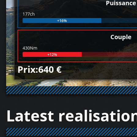
Puissance
177ch
+16%
Couple
430Nm
+12%
Prix:640 €
Latest realisatio