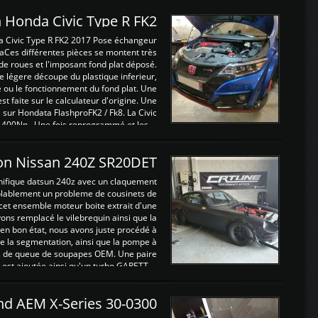
 Honda Civic Type R FK2
a Civic Type R FK2 2017 Pose échangeur
Ces différentes pièces se montent très
de roues et l'imposant fond plat déposé.
légere découpe du plastique inferieur,
e ou le fonctionnement du fond plat. Une
 faite sur le calculateur d'origine. Une
sur Hondata FlashproFK2 / Fk8. La Civic
 400Nn , Une fois reprogrammé et les ...
on Nissan 240Z SR20DET
nifique datsun 240z avec un claquement
blablement un probleme de cousinets de
cet ensemble moteur boite extrait d'une
ns remplacé le vilebrequin ainsi que la
t en bon état, nous avons juste procédé à
 la segmentation, ainsi que la pompe à
ints de queue de soupapes OEM. Une paire
est ajoutée ainsi qu'un turbo GARETT ...
and AEM X-Series 30-0300