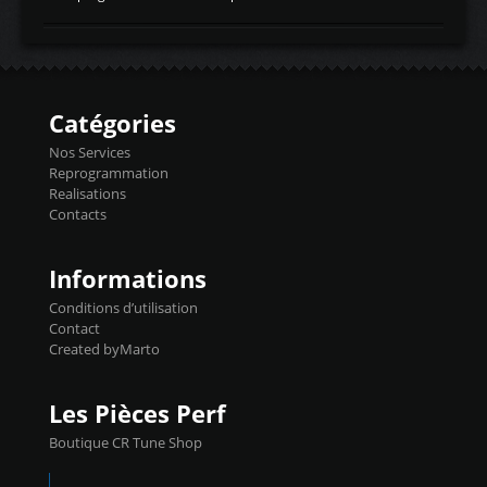
temperaturetemperature d'air
Reprog SP + Flashpro 1130€ TTC Reprog
d'admissiontemp ex. pour atmo -30- 80°C
E85 + Débridage injecteurs + Flashpro
moteurs suralsECT/CTSengine coolant
1220€ TTC Reprog E85 + SP98 + Débridage
temperaturetemperature ldr moteurtemp
Injecteurs + Flashpro 1370€ TTC Le
ex. a froid 80-100°C a ...
Flashpro permet un accès complet à tous
les paramètres moteur et ainsi une gestion
Catégories
précise et performante. Vous pourrez
basculer de la carto sans plomb à Ethanol à
Nos Services
l'aide du flashpro OPTION ECONOMIQUES
Reprogrammation
Reprog SP 98 sur le calculateur d'origine
Realisations
450€ TTC Un gain d'environ 10cv et 15nm
Contacts
...
Informations
Conditions d’utilisation
Contact
Created byMarto
Les Pièces Perf
Boutique CR Tune Shop