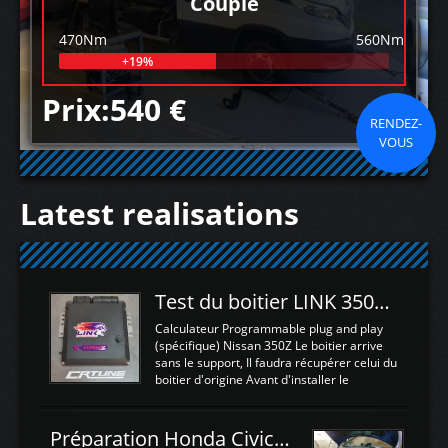
Couple
470Nm
560Nm
+19%
Prix:540 €
RENDEZ-
VOUS
Latest realisations
Test du boitier LINK 350Z Plugin ECU
Calculateur Programmable plug and play
(spécifique) Nissan 350Z Le boitier arrive
sans le support, Il faudra récupérer celui du
boitier d'origine Avant d'installer le
calculateur dans la voiture, nous allons
connecter le harness d'extension afin
d'envoyer l'information de la large bande
Préparation Honda Civic Type R FK2
dans le boitier. sydney sweeney deepfake