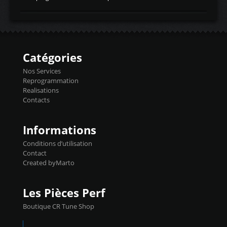
temperaturetemperature d'air
Reprog SP + Flashpro 1130€ TTC Reprog
d'admissiontemp ex. pour atmo -30- 80°C
E85 + Débridage injecteurs + Flashpro
moteurs suralsECT/CTSengine coolant
1220€ TTC Reprog E85 + SP98 + Débridage
temperaturetemperature ldr moteurtemp
Injecteurs + Flashpro 1370€ TTC Le
ex. a froid 80-100°C a ...
Flashpro permet un accès complet à tous
les paramètres moteur et ainsi une gestion
Catégories
précise et performante. Vous pourrez
basculer de la carto sans plomb à Ethanol à
Nos Services
l'aide du flashpro OPTION ECONOMIQUES
Reprogrammation
Reprog SP 98 sur le calculateur d'origine
Realisations
450€ TTC Un gain d'environ 10cv et 15nm
Contacts
...
Informations
Conditions d’utilisation
Contact
Created byMarto
Les Pièces Perf
Boutique CR Tune Shop