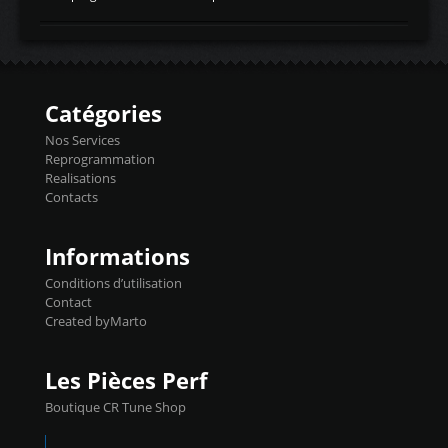
temperaturetemperature d'air
Reprog SP + Flashpro 1130€ TTC Reprog
d'admissiontemp ex. pour atmo -30- 80°C
E85 + Débridage injecteurs + Flashpro
moteurs suralsECT/CTSengine coolant
1220€ TTC Reprog E85 + SP98 + Débridage
temperaturetemperature ldr moteurtemp
Injecteurs + Flashpro 1370€ TTC Le
ex. a froid 80-100°C a ...
Flashpro permet un accès complet à tous
les paramètres moteur et ainsi une gestion
Catégories
précise et performante. Vous pourrez
basculer de la carto sans plomb à Ethanol à
Nos Services
l'aide du flashpro OPTION ECONOMIQUES
Reprogrammation
Reprog SP 98 sur le calculateur d'origine
Realisations
450€ TTC Un gain d'environ 10cv et 15nm
Contacts
...
Informations
Conditions d’utilisation
Contact
Created byMarto
Les Pièces Perf
Boutique CR Tune Shop