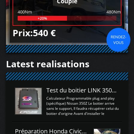
Couple
400Nm
480Nm
+20%
Prix:540 €
RENDEZ-
VOUS
Latest realisations
Test du boitier LINK 350Z Plugin ECU
Calculateur Programmable plug and play
(spécifique) Nissan 350Z Le boitier arrive
sans le support, Il faudra récupérer celui du
boitier d'origine Avant d'installer le
calculateur dans la voiture, nous allons
connecter le harness d'extension afin
d'envoyer l'information de la large bande
Préparation Honda Civic Type R FK2
dans le boitier. sydney sweeney deepfake