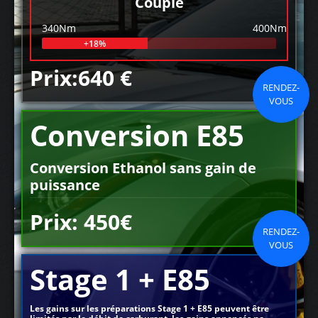
Couple
340Nm
400Nm
+18%
Prix:640 €
RENDEZ-
VOUS
Conversion E85
Conversion Ethanol sans gain de
puissance
Prix: 450€
RENDEZ-
VOUS
Stage 1 + E85
Les gains sur les préparations Stage 1 + E85 peuvent être