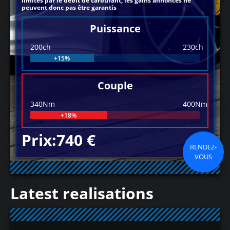
limités par le débit de carburant, les gains annoncés ne
peuvent donc pas être garantis
Puissance
200ch
230ch
+15%
Couple
340Nm
400Nm
+18%
Prix:740 €
RENDEZ-
VOUS
Latest realisations