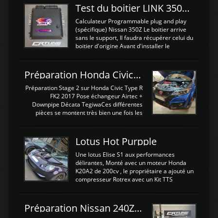
Test du boitier LINK 350Z Plugin ECU
Calculateur Programmable plug and play
(spécifique) Nissan 350Z Le boitier arrive
sans le support, Il faudra récupérer celui du
boitier d'origine Avant d'installer le
calculateur dans la voiture, nous allons
connecter le harness d'extension afin
d'envoyer l'information de la large bande
Préparation Honda Civic Type R FK2
dans le boitier. sydney sweeney deepfake
La sortie 0-5V de l'afr sera connectée sur
Préparation Stage 2 sur Honda Civic Type R
l'entrée AN Volt 8 et GndAN pour
FK2 2017 Pose échangeur Airtec +
Analogique, et Volt car l'information est une
Downpipe Décata TegiwaCes différentes
tension (Pas une résistance variable d'un
pièces se montent très bien une fois les
capteur de pression ou de température Il
passages de roues et l'imposant fond plat
est temps de brancher le ...
déposé. L'échangeur massif demande une
légere découpe du plastique inferieur,
Lotus Hot Purpple
negénant en rien la structure ou le
fonctionnement du fond plat. Une
Une lotus Elise S1 aux performances
reprogrammation Stage 2 est faite sur le
délirantes, Monté avec un moteur Honda
calculateur d'origine. Une alternative
K20A2 de 200cv , le propriétaire a ajouté un
économique au passage sur Hondata
compresseur Rotrex avec un Kit TTS
FlashproFK2 / Fk8. La Civic développe
performance . La puissance n'étant "que"
d'origine 310cv et 400Nn , Une fois
de 300cv, David a décidé de fiabiliser et
reprogrammé et les ...
d'augmenter la puissance de son moteur:
Préparation Nissan 240Z SR20DET
un watercooler a été ajouté. 300Cv sans