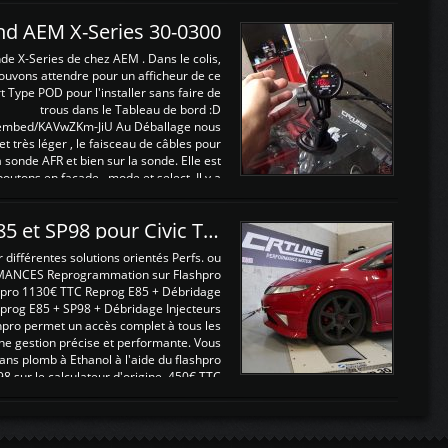
and AEM X-Series 30-0300
nde X-Series de chez AEM . Dans le colis,
ouvons attendre pour un afficheur de ce
t Type POD pour l'installer sans faire de
trous dans le Tableau de bord :D
/embed/KAVwZKm-JiU Au Déballage nous
 et très léger , le faisceau de câbles pour
a sonde AFR et bien sur la sonde. Elle est
 boutons en façade , mode et select. Il y a
différentes fonctions ...
Reprogrammations E85 et SP98 pour Civic Type R FN2
ifférentes solutions orientés Perfs. ou
MANCES Reprogrammation sur Flashpro
pro 1130€ TTC Reprog E85 + Débridage
eprog E85 + SP98 + Débridage Injecteurs
hpro permet un accès complet à tous les
ne gestion précise et performante. Vous
ans plomb à Ethanol à l'aide du flashpro
sur le calculateur d'origine 450€ TTC
Un gain d'environ 10cv et 15nm ...