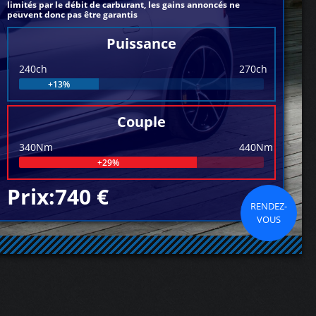
limités par le débit de carburant, les gains annoncés ne
peuvent donc pas être garantis
Puissance
240ch
270ch
+13%
Couple
340Nm
440Nm
+29%
Prix:740 €
RENDEZ-
VOUS