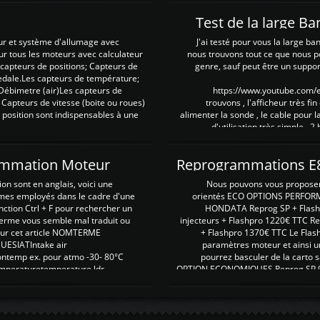
Test de la large B
ur et système d'allumage avec
J'ai testé pour vous la large ba
our tous les moteurs avec calculateur
nous trouvons tout ce que nous p
es capteurs de positions; Capteurs de
genre, sauf peut être un suppor
pedale.Les capteurs de température;
Débimetre (air)Les capteurs de
https://www.youtube.com
 Capteurs de vitesse (boite ou roues)
trouvons , l'afficheur très fin
 position sont indispensables à une
alimenter la sonde , le cable pour l
d'utilisation très simple , 2
rammation Moteur
on sont en anglais, voici une
Nous pouvons vous proposer d
rmes employés dans le cadre d'une
orientés ECO OPTIONS PERFOR
nction Ctrl + F pour rechercher un
HONDATA Reprog SP + Flash
erme vous semble mal traduit ou
injecteurs + Flashpro 1220€ TTC R
r sur cet article NOMTERME
+ Flashpro 1370€ TTC Le Flas
SIATIntake air
paramètres moteur et ainsi u
ontemp ex. pour atmo -30- 80°C
pourrez basculer de la carto s
emperaturetemperature ldr
OPTION ECONOMIQUES Reprog SP 98 