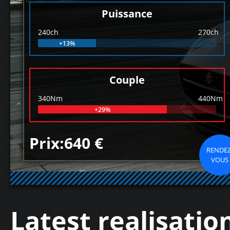
Puissance
240ch
270ch
+13%
Couple
340Nm
440Nm
+29%
Prix:640 €
RENDEZ
VOUS
Latest realisatio