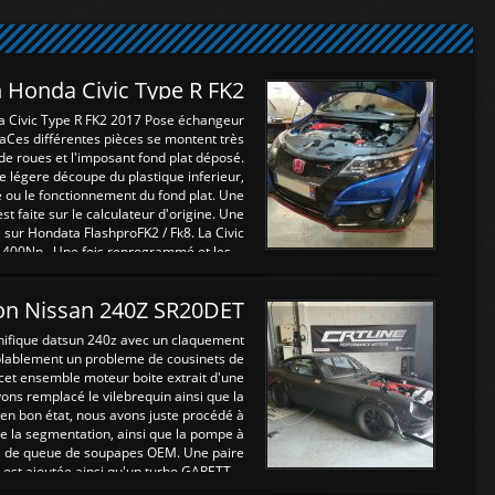
 Honda Civic Type R FK2
a Civic Type R FK2 2017 Pose échangeur
Ces différentes pièces se montent très
de roues et l'imposant fond plat déposé.
légere découpe du plastique inferieur,
e ou le fonctionnement du fond plat. Une
 faite sur le calculateur d'origine. Une
sur Hondata FlashproFK2 / Fk8. La Civic
 400Nn , Une fois reprogrammé et les ...
on Nissan 240Z SR20DET
nifique datsun 240z avec un claquement
blablement un probleme de cousinets de
cet ensemble moteur boite extrait d'une
ns remplacé le vilebrequin ainsi que la
t en bon état, nous avons juste procédé à
 la segmentation, ainsi que la pompe à
ints de queue de soupapes OEM. Une paire
est ajoutée ainsi qu'un turbo GARETT ...