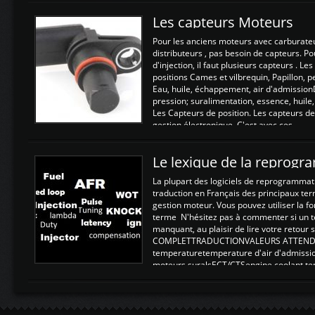
Les capteurs Moteurs
Pour les anciens moteurs avec carburate
distributeurs , pas besoin de capteurs. P
d'injection, il faut plusieurs capteurs . L
positions Cames et vilbrequin, Papillon, 
Eau, huile, échappement, air d'admission
pression; suralimentation, essence, huile,
Les Capteurs de position. Les capteurs de
gestion électronique. C'est avec ces ...
Le lexique de la reprog
La plupart des logiciels de reprogrammati
traduction en Français des principaux te
gestion moteur. Vous pouvez utiliser la fo
terme N'hésitez pas à commenter si un t
manquant, au plaisir de lire votre retou
COMPLETTRADUCTIONVALEURS ATTENDUE
temperaturetemperature d'air d'admissi
moteurs suralsECT/CTSengine coolant t
moteurtemp ex. a froid 80-100°C a ...