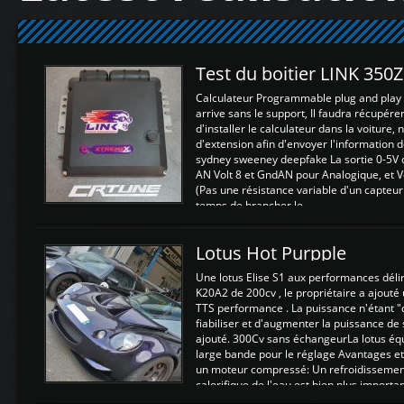
Test du boitier LINK 350
Calculateur Programmable plug and play (
arrive sans le support, Il faudra récupérer
d'installer le calculateur dans la voiture,
d'extension afin d'envoyer l'information d
sydney sweeney deepfake La sortie 0-5V d
AN Volt 8 et GndAN pour Analogique, et Vo
(Pas une résistance variable d'un capteur
temps de brancher le ...
Lotus Hot Purpple
Une lotus Elise S1 aux performances dél
K20A2 de 200cv , le propriétaire a ajouté
TTS performance . La puissance n'étant "
fiabiliser et d'augmenter la puissance de
ajouté. 300Cv sans échangeurLa lotus éq
large bande pour le réglage Avantages et
un moteur compressé: Un refroidissement 
calorifique de l'eau est bien plus importan