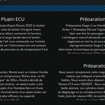
Z Plugin ECU
Préparation
spécifique) Nissan 350Z Le boitier
Préparation Stage 2 sur Hond
 celui du boitier d'origine Avant
Airtec + Downpipe Décata Tegiwa
 nous allons connecter le harness
bien une fois les passages 
e la large bande dans le boitier.
L'échangeur massif demande une 
e l'afr sera connectée sur l'entrée
negénant en rien la structur
lt car l'information est une tension
reprogrammation Stage 2 est
 de pression ou de température Il est
alternative économique au passage 
développe d'origine 310cv et
Préparati
irantes, Monté avec un moteur Honda
Nous avons réceptionné cette mag
 un compresseur Rotrex avec un Kit
moteur qui indiquait vraisem
que" de 300cv, David a décidé de
bielles. Nous avons donc déposé 
 son moteur: un watercooler a été
Nissan S13 avec SR20DET . Nous avo
uipée d'un Hondata Kpro et d'une
bielle abimée. Les cylindres étan
 inconvénients d'un watercooler sur
un déglaçage et au remplacement de
plus efficace: La capacité
huile, Joint de culasse HKS, les jo
te que celle de ...
d'arbres a cames HKS 