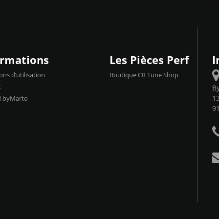
ormations
Les Pièces Perf
I
ons d’utilisation
Boutique CR Tune Shop
t
B
13
d byMarto
9