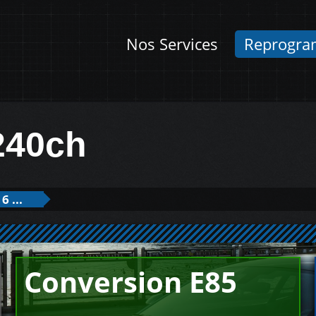
Nos Services
Reprogra
240ch
6 ...
Conversion E85