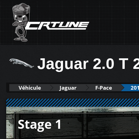
Jaguar 2.0 T 
Véhicule
Jaguar
F-Pace
201
Stage 1