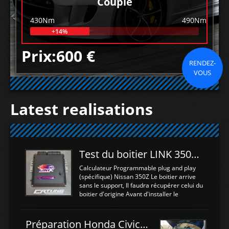
Couple
430Nm
490Nm
+14%
Prix:600 €
RENDEZ-
VOUS
Latest realisations
Test du boitier LINK 350Z Plugin ECU
Calculateur Programmable plug and play
(spécifique) Nissan 350Z Le boitier arrive
sans le support, Il faudra récupérer celui du
boitier d'origine Avant d'installer le
calculateur dans la voiture, nous allons
connecter le harness d'extension afin
d'envoyer l'information de la large bande
Préparation Honda Civic Type R FK2
dans le boitier. sydney sweeney deepfake