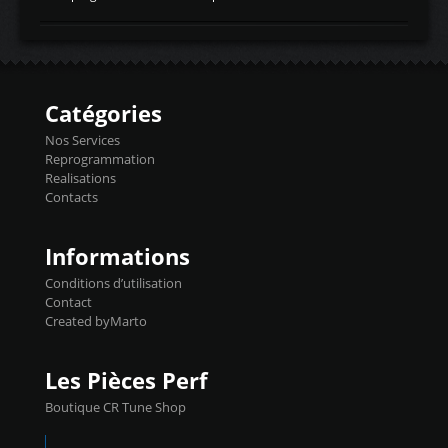
temperaturetemperature d'air
Reprog SP + Flashpro 1130€ TTC Reprog
d'admissiontemp ex. pour atmo -30- 80°C
E85 + Débridage injecteurs + Flashpro
moteurs suralsECT/CTSengine coolant
1220€ TTC Reprog E85 + SP98 + Débridage
temperaturetemperature ldr moteurtemp
Injecteurs + Flashpro 1370€ TTC Le
ex. a froid 80-100°C a ...
Flashpro permet un accès complet à tous
les paramètres moteur et ainsi une gestion
Catégories
précise et performante. Vous pourrez
basculer de la carto sans plomb à Ethanol à
Nos Services
l'aide du flashpro OPTION ECONOMIQUES
Reprogrammation
Reprog SP 98 sur le calculateur d'origine
Realisations
450€ TTC Un gain d'environ 10cv et 15nm
Contacts
...
Informations
Conditions d’utilisation
Contact
Created byMarto
Les Pièces Perf
Boutique CR Tune Shop