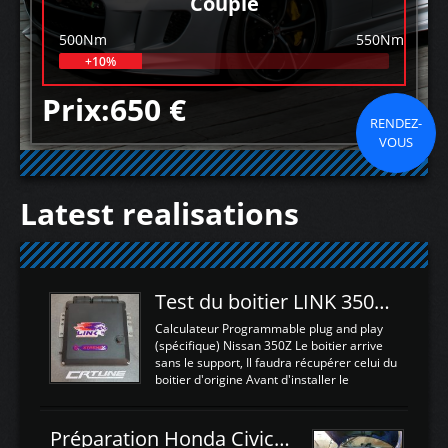
Couple
500Nm
550Nm
+10%
Prix:650 €
RENDEZ-
VOUS
Latest realisations
Test du boitier LINK 350Z Plugin ECU
Calculateur Programmable plug and play
(spécifique) Nissan 350Z Le boitier arrive
sans le support, Il faudra récupérer celui du
boitier d'origine Avant d'installer le
calculateur dans la voiture, nous allons
connecter le harness d'extension afin
d'envoyer l'information de la large bande
Préparation Honda Civic Type R FK2
dans le boitier. sydney sweeney deepfake