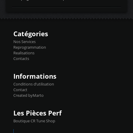
temperaturetemperature d'air
Reprog SP + Flashpro 1130€ TTC Reprog
d'admissiontemp ex. pour atmo -30- 80°C
E85 + Débridage injecteurs + Flashpro
moteurs suralsECT/CTSengine coolant
1220€ TTC Reprog E85 + SP98 + Débridage
temperaturetemperature ldr moteurtemp
Injecteurs + Flashpro 1370€ TTC Le
ex. a froid 80-100°C a ...
Flashpro permet un accès complet à tous
les paramètres moteur et ainsi une gestion
Catégories
précise et performante. Vous pourrez
basculer de la carto sans plomb à Ethanol à
Nos Services
l'aide du flashpro OPTION ECONOMIQUES
Reprogrammation
Reprog SP 98 sur le calculateur d'origine
Realisations
450€ TTC Un gain d'environ 10cv et 15nm
Contacts
...
Informations
Conditions d’utilisation
Contact
Created byMarto
Les Pièces Perf
Boutique CR Tune Shop