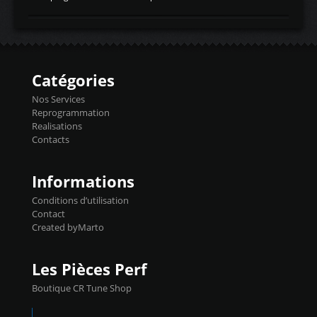
temperaturetemperature d'air
Reprog SP + Flashpro 1130€ TTC Reprog
d'admissiontemp ex. pour atmo -30- 80°C
E85 + Débridage injecteurs + Flashpro
moteurs suralsECT/CTSengine coolant
1220€ TTC Reprog E85 + SP98 + Débridage
temperaturetemperature ldr moteurtemp
Injecteurs + Flashpro 1370€ TTC Le
ex. a froid 80-100°C a ...
Flashpro permet un accès complet à tous
les paramètres moteur et ainsi une gestion
Catégories
précise et performante. Vous pourrez
basculer de la carto sans plomb à Ethanol à
Nos Services
l'aide du flashpro OPTION ECONOMIQUES
Reprogrammation
Reprog SP 98 sur le calculateur d'origine
Realisations
450€ TTC Un gain d'environ 10cv et 15nm
Contacts
...
Informations
Conditions d’utilisation
Contact
Created byMarto
Les Pièces Perf
Boutique CR Tune Shop