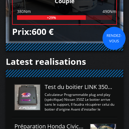
Couple
380Nm
490Nm
+29%
Prix:600 €
RENDEZ-
VOUS
Latest realisations
Test du boitier LINK 350Z Plugin ECU
Calculateur Programmable plug and play
(spécifique) Nissan 350Z Le boitier arrive
sans le support, Il faudra récupérer celui du
boitier d'origine Avant d'installer le
calculateur dans la voiture, nous allons
connecter le harness d'extension afin
d'envoyer l'information de la large bande
Préparation Honda Civic Type R FK2
dans le boitier. sydney sweeney deepfake