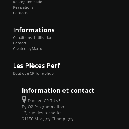
Reprogrammation
Reprog SP 98 sur le calculateur d'origine
Realisations
450€ TTC Un gain d'environ 10cv et 15nm
Contacts
...
Informations
Conditions d’utilisation
Contact
Created byMarto
Les Pièces Perf
Boutique CR Tune Shop
Information et contact
Damien CR TUNE
By O2 Programmation
13, rue des rochettes
91150 Morigny Champigny