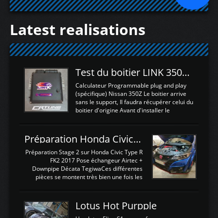
Latest realisations
Test du boitier LINK 350Z Plugin ECU
Calculateur Programmable plug and play
(spécifique) Nissan 350Z Le boitier arrive
sans le support, Il faudra récupérer celui du
boitier d'origine Avant d'installer le
calculateur dans la voiture, nous allons
connecter le harness d'extension afin
d'envoyer l'information de la large bande
Préparation Honda Civic Type R FK2
dans le boitier. sydney sweeney deepfake
La sortie 0-5V de l'afr sera connectée sur
Préparation Stage 2 sur Honda Civic Type R
l'entrée AN Volt 8 et GndAN pour
FK2 2017 Pose échangeur Airtec +
Analogique, et Volt car l'information est une
Downpipe Décata TegiwaCes différentes
tension (Pas une résistance variable d'un
pièces se montent très bien une fois les
capteur de pression ou de température Il
passages de roues et l'imposant fond plat
est temps de brancher le ...
déposé. L'échangeur massif demande une
légere découpe du plastique inferieur,
Lotus Hot Purpple
negénant en rien la structure ou le