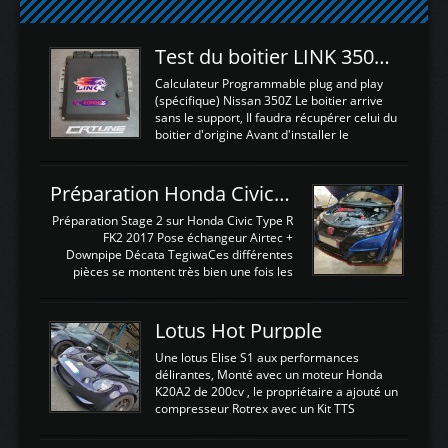
Test du boitier LINK 350Z Plugin ECU
Calculateur Programmable plug and play
(spécifique) Nissan 350Z Le boitier arrive
sans le support, Il faudra récupérer celui du
boitier d'origine Avant d'installer le
calculateur dans la voiture, nous allons
connecter le harness d'extension afin
d'envoyer l'information de la large bande
Préparation Honda Civic Type R FK2
dans le boitier. sydney sweeney deepfake
La sortie 0-5V de l'afr sera connectée sur
Préparation Stage 2 sur Honda Civic Type R
l'entrée AN Volt 8 et GndAN pour
FK2 2017 Pose échangeur Airtec +
Analogique, et Volt car l'information est une
Downpipe Décata TegiwaCes différentes
tension (Pas une résistance variable d'un
pièces se montent très bien une fois les
capteur de pression ou de température Il
passages de roues et l'imposant fond plat
est temps de brancher le ...
déposé. L'échangeur massif demande une
légere découpe du plastique inferieur,
Lotus Hot Purpple
negénant en rien la structure ou le
fonctionnement du fond plat. Une
Une lotus Elise S1 aux performances
reprogrammation Stage 2 est faite sur le
délirantes, Monté avec un moteur Honda
calculateur d'origine. Une alternative
K20A2 de 200cv , le propriétaire a ajouté un
économique au passage sur Hondata
compresseur Rotrex avec un Kit TTS
FlashproFK2 / Fk8. La Civic développe
performance . La puissance n'étant "que"
d'origine 310cv et 400Nn , Une fois
de 300cv, David a décidé de fiabiliser et