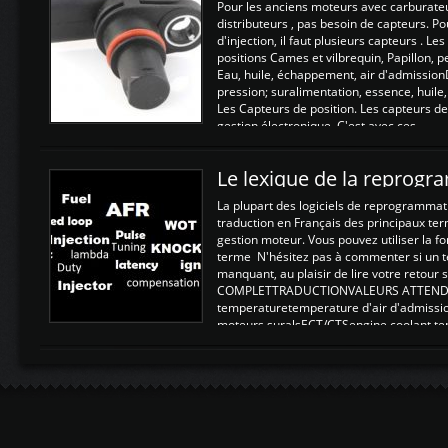
Pour les anciens moteurs avec carburate
distributeurs , pas besoin de capteurs. P
d'injection, il faut plusieurs capteurs . L
positions Cames et vilbrequin, Papillon, 
Eau, huile, échappement, air d'admission
pression; suralimentation, essence, huile,
Les Capteurs de position. Les capteurs de
gestion électronique. C'est avec ces ...
Le lexique de la reprog
La plupart des logiciels de reprogrammati
traduction en Français des principaux te
gestion moteur. Vous pouvez utiliser la fo
terme N'hésitez pas à commenter si un t
manquant, au plaisir de lire votre retou
COMPLETTRADUCTIONVALEURS ATTENDUE
temperaturetemperature d'air d'admissi
moteurs suralsECT/CTSengine coolant t
moteurtemp ex. a froid 80-100°C a ...