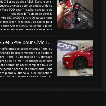
nde X-Series de chez AEM . Dans le colis,
ouvons attendre pour un afficheur de ce
t Type POD pour l'installer sans faire de
trous dans le Tableau de bord :D
/embed/KAVwZKm-JiU Au Déballage nous
 et très léger , le faisceau de câbles pour
a sonde AFR et bien sur la sonde. Elle est
 boutons en façade , mode et select. Il y a
différentes fonctions ...
Reprogrammations E85 et SP98 pour Civic Type R FN2
ifférentes solutions orientés Perfs. ou
MANCES Reprogrammation sur Flashpro
pro 1130€ TTC Reprog E85 + Débridage
eprog E85 + SP98 + Débridage Injecteurs
hpro permet un accès complet à tous les
ne gestion précise et performante. Vous
ans plomb à Ethanol à l'aide du flashpro
sur le calculateur d'origine 450€ TTC
Un gain d'environ 10cv et 15nm ...