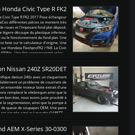
 Honda Civic Type R FK2
a Civic Type R FK2 2017 Pose échangeur
Ces différentes pièces se montent très
de roues et l'imposant fond plat déposé.
légere découpe du plastique inferieur,
e ou le fonctionnement du fond plat. Une
 faite sur le calculateur d'origine. Une
sur Hondata FlashproFK2 / Fk8. La Civic
 400Nn , Une fois reprogrammé et les ...
on Nissan 240Z SR20DET
nifique datsun 240z avec un claquement
blablement un probleme de cousinets de
cet ensemble moteur boite extrait d'une
ns remplacé le vilebrequin ainsi que la
t en bon état, nous avons juste procédé à
 la segmentation, ainsi que la pompe à
ints de queue de soupapes OEM. Une paire
est ajoutée ainsi qu'un turbo GARETT ...
and AEM X-Series 30-0300