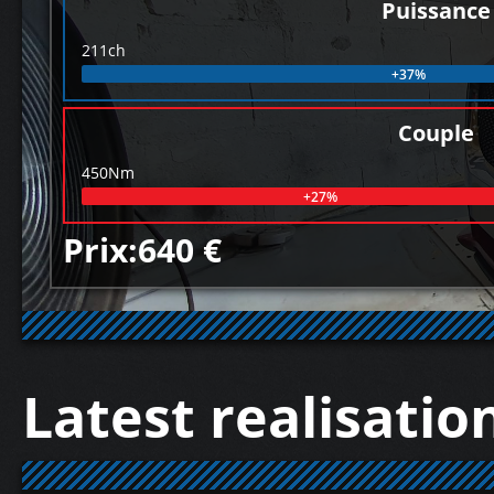
Puissance
211ch
+37%
Couple
450Nm
+27%
Prix:640 €
Latest realisatio