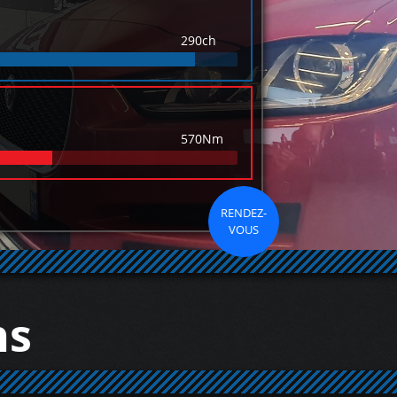
290ch
570Nm
RENDEZ-
VOUS
ns