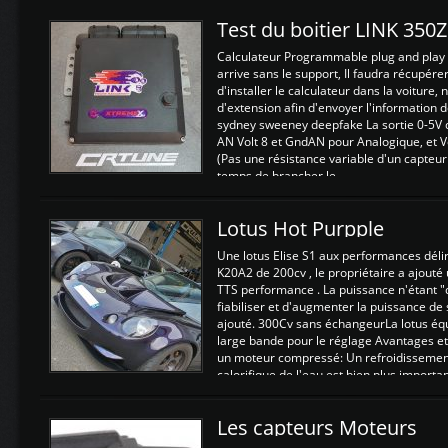
Test du boitier LINK 350
Calculateur Programmable plug and play (
arrive sans le support, Il faudra récupérer
d'installer le calculateur dans la voiture,
d'extension afin d'envoyer l'information d
sydney sweeney deepfake La sortie 0-5V d
AN Volt 8 et GndAN pour Analogique, et Vo
(Pas une résistance variable d'un capteur
temps de brancher le ...
Lotus Hot Purpple
Une lotus Elise S1 aux performances dél
K20A2 de 200cv , le propriétaire a ajouté
TTS performance . La puissance n'étant "
fiabiliser et d'augmenter la puissance de
ajouté. 300Cv sans échangeurLa lotus éq
large bande pour le réglage Avantages et
un moteur compressé: Un refroidissement 
calorifique de l'eau est bien plus importan
Les capteurs Moteurs