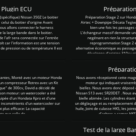
Z Plugin ECU
Préparation
spécifique) Nissan 350Z Le boitier
Préparation Stage 2 sur Hond
 celui du boitier d'origine Avant
Airtec + Downpipe Décata Tegiwa
 nous allons connecter le harness
bien une fois les passages 
e la large bande dans le boitier.
L'échangeur massif demande une 
e l'afr sera connectée sur l'entrée
negénant en rien la structur
lt car l'information est une tension
reprogrammation Stage 2 est
 de pression ou de température Il est
alternative économique au passage 
développe d'origine 310cv et
Préparati
irantes, Monté avec un moteur Honda
Nous avons réceptionné cette mag
 un compresseur Rotrex avec un Kit
moteur qui indiquait vraisem
que" de 300cv, David a décidé de
bielles. Nous avons donc déposé 
 son moteur: un watercooler a été
Nissan S13 avec SR20DET . Nous avo
uipée d'un Hondata Kpro et d'une
bielle abimée. Les cylindres étan
 inconvénients d'un watercooler sur
un déglaçage et au remplacement de
plus efficace: La capacité
huile, Joint de culasse HKS, les jo
te que celle de ...
d'arbres a cames HKS 
Test de la large B