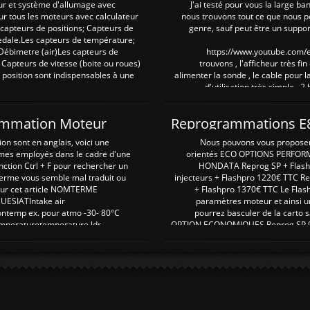
ur et système d'allumage avec
J'ai testé pour vous la large ba
our tous les moteurs avec calculateur
nous trouvons tout ce que nous p
es capteurs de positions; Capteurs de
genre, sauf peut être un suppor
pedale.Les capteurs de température;
Débimetre (air)Les capteurs de
https://www.youtube.com
 Capteurs de vitesse (boite ou roues)
trouvons , l'afficheur très fin
 position sont indispensables à une
alimenter la sonde , le cable pour l
d'utilisation très simple , 2
rammation Moteur
on sont en anglais, voici une
Nous pouvons vous proposer d
rmes employés dans le cadre d'une
orientés ECO OPTIONS PERFOR
nction Ctrl + F pour rechercher un
HONDATA Reprog SP + Flash
erme vous semble mal traduit ou
injecteurs + Flashpro 1220€ TTC R
r sur cet article NOMTERME
+ Flashpro 1370€ TTC Le Flas
SIATIntake air
paramètres moteur et ainsi u
ontemp ex. pour atmo -30- 80°C
pourrez basculer de la carto s
emperaturetemperature ldr
OPTION ECONOMIQUES Reprog SP 98 