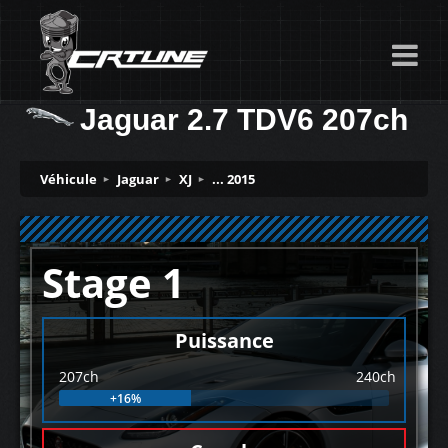
Jaguar 2.7 TDV6 207ch
Véhicule
Jaguar
XJ
... 2015
Stage 1
Puissance
207ch
240ch
+16%