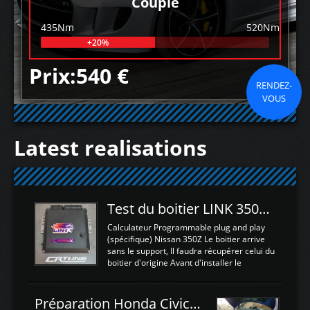
Couple
435Nm
520Nm
+20%
Prix:540 €
RENDEZ-
VOUS
Latest realisations
Test du boitier LINK 350Z Plugin ECU
Calculateur Programmable plug and play
(spécifique) Nissan 350Z Le boitier arrive
sans le support, Il faudra récupérer celui du
boitier d'origine Avant d'installer le
calculateur dans la voiture, nous allons
connecter le harness d'extension afin
d'envoyer l'information de la large bande
Préparation Honda Civic Type R FK2
dans le boitier. sydney sweeney deepfake