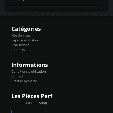
temperaturetemperature d'air
Reprog SP + Flashpro 1130€ TTC Reprog
d'admissiontemp ex. pour atmo -30- 80°C
E85 + Débridage injecteurs + Flashpro
moteurs suralsECT/CTSengine coolant
1220€ TTC Reprog E85 + SP98 + Débridage
temperaturetemperature ldr moteurtemp
Injecteurs + Flashpro 1370€ TTC Le
ex. a froid 80-100°C a ...
Flashpro permet un accès complet à tous
les paramètres moteur et ainsi une gestion
Catégories
précise et performante. Vous pourrez
basculer de la carto sans plomb à Ethanol à
Nos Services
l'aide du flashpro OPTION ECONOMIQUES
Reprogrammation
Reprog SP 98 sur le calculateur d'origine
Realisations
450€ TTC Un gain d'environ 10cv et 15nm
Contacts
...
Informations
Conditions d’utilisation
Contact
Created byMarto
Les Pièces Perf
Boutique CR Tune Shop