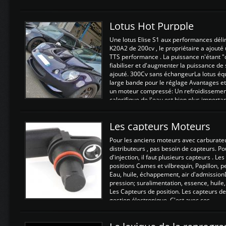
Lotus Hot Purpple
Une lotus Elise S1 aux performances dél
K20A2 de 200cv , le propriétaire a ajouté
TTS performance . La puissance n'étant "
fiabiliser et d'augmenter la puissance de
ajouté. 300Cv sans échangeurLa lotus éq
large bande pour le réglage Avantages et
un moteur compressé: Un refroidissement 
calorifique de l'eau est bien plus importan
Les capteurs Moteurs
Pour les anciens moteurs avec carburate
distributeurs , pas besoin de capteurs. P
d'injection, il faut plusieurs capteurs . L
positions Cames et vilbrequin, Papillon, 
Eau, huile, échappement, air d'admission
pression; suralimentation, essence, huile,
Les Capteurs de position. Les capteurs de
gestion électronique. C'est avec ces ...