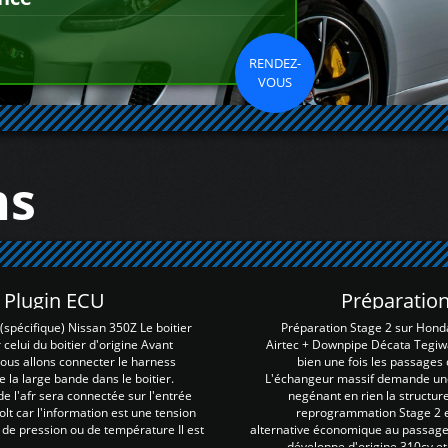
RENDEZ-
VOUS
ns
Z Plugin ECU
Préparation
spécifique) Nissan 350Z Le boitier
Préparation Stage 2 sur Hond
 celui du boitier d'origine Avant
Airtec + Downpipe Décata Tegiwa
 nous allons connecter le harness
bien une fois les passages 
e la large bande dans le boitier.
L'échangeur massif demande une 
e l'afr sera connectée sur l'entrée
negénant en rien la structur
lt car l'information est une tension
reprogrammation Stage 2 est
 de pression ou de température Il est
alternative économique au passage 
développe d'origine 310cv et