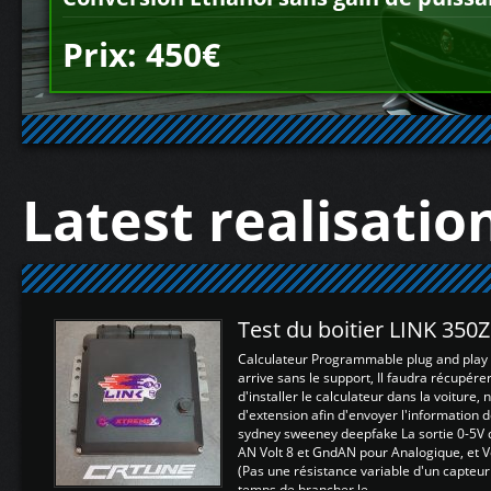
Prix: 450€
Latest realisatio
Test du boitier LINK 350
Calculateur Programmable plug and play (
arrive sans le support, Il faudra récupérer
d'installer le calculateur dans la voiture,
d'extension afin d'envoyer l'information d
sydney sweeney deepfake La sortie 0-5V d
AN Volt 8 et GndAN pour Analogique, et Vo
(Pas une résistance variable d'un capteur
temps de brancher le ...