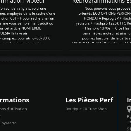
rammation Moteur
on sont en anglais, voici une
Nous pouvons vous proposer d
rmes employés dans le cadre d'une
orientés ECO OPTIONS PERFOR
nction Ctrl + F pour rechercher un
HONDATA Reprog SP + Flash
erme vous semble mal traduit ou
injecteurs + Flashpro 1220€ TTC R
r sur cet article NOMTERME
+ Flashpro 1370€ TTC Le Flas
SIATIntake air
paramètres moteur et ainsi u
ontemp ex. pour atmo -30- 80°C
pourrez basculer de la carto s
emperaturetemperature ldr
OPTION ECONOMIQUES Reprog SP 98 
ormations
Les Pièces Perf
I
ons d’utilisation
Boutique CR Tune Shop
t
B
13
d byMarto
9