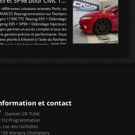
Reprogrammations E85 et SP98 pour Civic Type R FN2
ifférentes solutions orientés Perfs. ou
MANCES Reprogrammation sur Flashpro
pro 1130€ TTC Reprog E85 + Débridage
eprog E85 + SP98 + Débridage Injecteurs
hpro permet un accès complet à tous les
ne gestion précise et performante. Vous
ans plomb à Ethanol à l'aide du flashpro
sur le calculateur d'origine 450€ TTC
Un gain d'environ 10cv et 15nm ...
nformation et contact
Damien CR TUNE
y O2 Programmation
, rue des rochettes
1150 Morigny Champigny