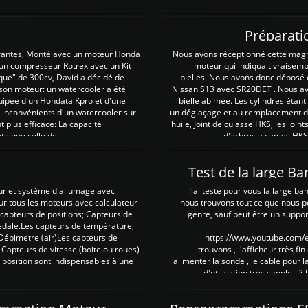
Préparati
irantes, Monté avec un moteur Honda
Nous avons réceptionné cette mag
 un compresseur Rotrex avec un Kit
moteur qui indiquait vraisem
que" de 300cv, David a décidé de
bielles. Nous avons donc déposé 
 son moteur: un watercooler a été
Nissan S13 avec SR20DET . Nous avo
uipée d'un Hondata Kpro et d'une
bielle abimée. Les cylindres étan
 inconvénients d'un watercooler sur
un déglaçage et au remplacement de
plus efficace: La capacité
huile, Joint de culasse HKS, les jo
te que celle de ...
d'arbres a cames HKS 
Test de la large B
ur et système d'allumage avec
J'ai testé pour vous la large ba
our tous les moteurs avec calculateur
nous trouvons tout ce que nous p
es capteurs de positions; Capteurs de
genre, sauf peut être un suppor
pedale.Les capteurs de température;
Débimetre (air)Les capteurs de
https://www.youtube.com
 Capteurs de vitesse (boite ou roues)
trouvons , l'afficheur très fin
 position sont indispensables à une
alimenter la sonde , le cable pour l
d'utilisation très simple , 2