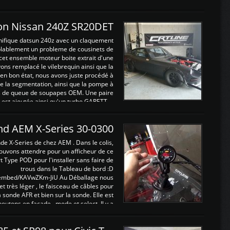
on Nissan 240Z SR20DET
nifique datsun 240z avec un claquement
blablement un probleme de cousinets de
cet ensemble moteur boite extrait d'une
ns remplacé le vilebrequin ainsi que la
t en bon état, nous avons juste procédé à
 la segmentation, ainsi que la pompe à
ints de queue de soupapes OEM. Une paire
est ajoutée ainsi qu'un turbo GARETT ...
and AEM X-Series 30-0300
nde X-Series de chez AEM . Dans le colis,
ouvons attendre pour un afficheur de ce
t Type POD pour l'installer sans faire de
trous dans le Tableau de bord :D
/embed/KAVwZKm-JiU Au Déballage nous
 et très léger , le faisceau de câbles pour
a sonde AFR et bien sur la sonde. Elle est
 boutons en façade , mode et select. Il y a
différentes fonctions ...