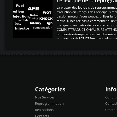
Le lexique de la reprog
La plupart des logiciels de reprogrammati
traduction en Français des principaux te
gestion moteur. Vous pouvez utiliser la fo
terme N'hésitez pas à commenter si un t
manquant, au plaisir de lire votre retou
COMPLETTRADUCTIONVALEURS ATTENDUE
temperaturetemperature d'air d'admissi
moteurs suralsECT/CTSengine coolant t
moteurtemp ex. a froid 80-100°C a ...
Catégories
Inf
Nos Services
Conditi
Reprogrammation
Contac
Realisations
Create
Contacts