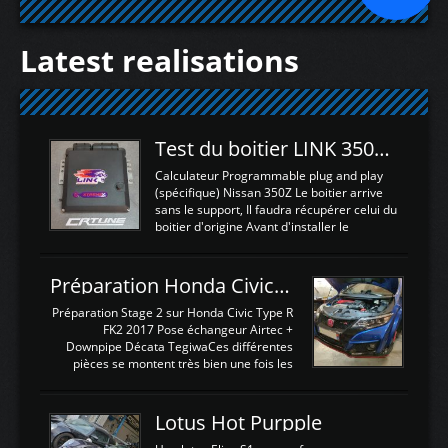
Latest realisations
Test du boitier LINK 350Z Plugin ECU
Calculateur Programmable plug and play
(spécifique) Nissan 350Z Le boitier arrive
sans le support, Il faudra récupérer celui du
boitier d'origine Avant d'installer le
calculateur dans la voiture, nous allons
connecter le harness d'extension afin
d'envoyer l'information de la large bande
Préparation Honda Civic Type R FK2
dans le boitier. sydney sweeney deepfake
La sortie 0-5V de l'afr sera connectée sur
Préparation Stage 2 sur Honda Civic Type R
l'entrée AN Volt 8 et GndAN pour
FK2 2017 Pose échangeur Airtec +
Analogique, et Volt car l'information est une
Downpipe Décata TegiwaCes différentes
tension (Pas une résistance variable d'un
pièces se montent très bien une fois les
capteur de pression ou de température Il
passages de roues et l'imposant fond plat
est temps de brancher le ...
déposé. L'échangeur massif demande une
légere découpe du plastique inferieur,
Lotus Hot Purpple
negénant en rien la structure ou le