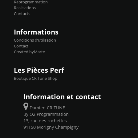
Reprogrammation
Reprog SP 98 sur le calculateur d'origine
Realisations
450€ TTC Un gain d'environ 10cv et 15nm
Contacts
...
Informations
Conditions d’utilisation
Contact
Created byMarto
Les Pièces Perf
Boutique CR Tune Shop
Information et contact
Damien CR TUNE
By O2 Programmation
13, rue des rochettes
91150 Morigny Champigny