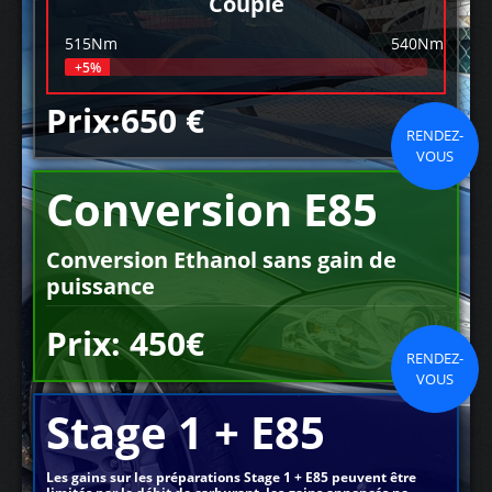
Couple
515Nm
540Nm
+5%
Prix:650 €
RENDEZ-
VOUS
Conversion E85
Conversion Ethanol sans gain de
puissance
Prix: 450€
RENDEZ-
VOUS
Stage 1 + E85
Les gains sur les préparations Stage 1 + E85 peuvent être