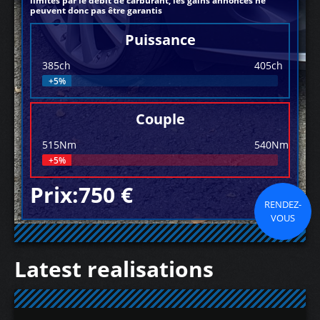
limités par le débit de carburant, les gains annoncés ne
peuvent donc pas être garantis
Puissance
385ch
405ch
+5%
Couple
515Nm
540Nm
+5%
Prix:750 €
RENDEZ-
VOUS
Latest realisations