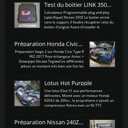
Test du boitier LINK 350Z Plugin ECU
Calculateur Programmable plug and play
(spécifique) Nissan 350Z Le boitier arrive
sans le support, Il faudra récupérer celui du
boitier d'origine Avant d'installer le
calculateur dans la voiture, nous allons
connecter le harness d'extension afin
d'envoyer l'information de la large bande
Préparation Honda Civic Type R FK2
dans le boitier. sydney sweeney deepfake
La sortie 0-5V de l'afr sera connectée sur
Préparation Stage 2 sur Honda Civic Type R
l'entrée AN Volt 8 et GndAN pour
FK2 2017 Pose échangeur Airtec +
Analogique, et Volt car l'information est une
Downpipe Décata TegiwaCes différentes
tension (Pas une résistance variable d'un
pièces se montent très bien une fois les
capteur de pression ou de température Il
passages de roues et l'imposant fond plat
est temps de brancher le ...
déposé. L'échangeur massif demande une
légere découpe du plastique inferieur,
Lotus Hot Purpple
negénant en rien la structure ou le
fonctionnement du fond plat. Une
Une lotus Elise S1 aux performances
reprogrammation Stage 2 est faite sur le
délirantes, Monté avec un moteur Honda
calculateur d'origine. Une alternative
K20A2 de 200cv , le propriétaire a ajouté un
économique au passage sur Hondata
compresseur Rotrex avec un Kit TTS
FlashproFK2 / Fk8. La Civic développe
performance . La puissance n'étant "que"
d'origine 310cv et 400Nn , Une fois
de 300cv, David a décidé de fiabiliser et
reprogrammé et les ...
d'augmenter la puissance de son moteur:
Préparation Nissan 240Z SR20DET
un watercooler a été ajouté. 300Cv sans