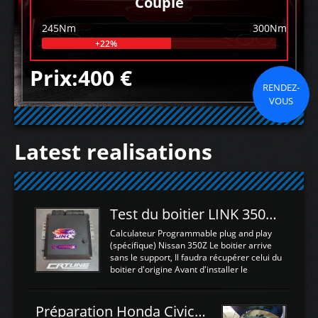
Couple
245Nm
300Nm
+22%
Prix:400 €
RENDEZ-
VOUS
Latest realisations
Test du boitier LINK 350Z Plugin ECU
Calculateur Programmable plug and play
(spécifique) Nissan 350Z Le boitier arrive
sans le support, Il faudra récupérer celui du
boitier d'origine Avant d'installer le
calculateur dans la voiture, nous allons
connecter le harness d'extension afin
d'envoyer l'information de la large bande
Préparation Honda Civic Type R FK2
dans le boitier. sydney sweeney deepfake