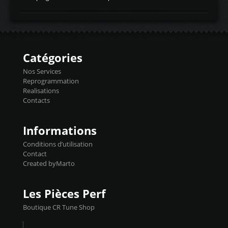
temperaturetemperature d'air
Reprog SP + Flashpro 1130€ TTC Reprog
d'admissiontemp ex. pour atmo -30- 80°C
E85 + Débridage injecteurs + Flashpro
moteurs suralsECT/CTSengine coolant
1220€ TTC Reprog E85 + SP98 + Débridage
temperaturetemperature ldr moteurtemp
Injecteurs + Flashpro 1370€ TTC Le
ex. a froid 80-100°C a ...
Flashpro permet un accès complet à tous
les paramètres moteur et ainsi une gestion
Catégories
précise et performante. Vous pourrez
basculer de la carto sans plomb à Ethanol à
Nos Services
l'aide du flashpro OPTION ECONOMIQUES
Reprogrammation
Reprog SP 98 sur le calculateur d'origine
Realisations
450€ TTC Un gain d'environ 10cv et 15nm
Contacts
...
Informations
Conditions d’utilisation
Contact
Created byMarto
Les Pièces Perf
Boutique CR Tune Shop