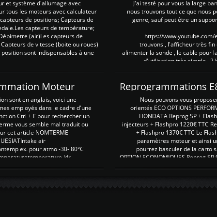
ur et système d'allumage avec
J'ai testé pour vous la large ba
our tous les moteurs avec calculateur
nous trouvons tout ce que nous p
es capteurs de positions; Capteurs de
genre, sauf peut être un suppor
pedale.Les capteurs de température;
Débimetre (air)Les capteurs de
https://www.youtube.com
 Capteurs de vitesse (boite ou roues)
trouvons , l'afficheur très fin
 position sont indispensables à une
alimenter la sonde , le cable pour l
d'utilisation très simple , 2
rammation Moteur
on sont en anglais, voici une
Nous pouvons vous proposer d
rmes employés dans le cadre d'une
orientés ECO OPTIONS PERFOR
nction Ctrl + F pour rechercher un
HONDATA Reprog SP + Flash
erme vous semble mal traduit ou
injecteurs + Flashpro 1220€ TTC R
r sur cet article NOMTERME
+ Flashpro 1370€ TTC Le Flas
SIATIntake air
paramètres moteur et ainsi u
ontemp ex. pour atmo -30- 80°C
pourrez basculer de la carto s
emperaturetemperature ldr
OPTION ECONOMIQUES Reprog SP 98 