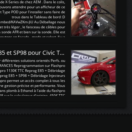
nde X-Series de chez AEM . Dans le colis,
ouvons attendre pour un afficheur de ce
t Type POD pour l'installer sans faire de
trous dans le Tableau de bord :D
/embed/KAVwZKm-JiU Au Déballage nous
 et très léger , le faisceau de câbles pour
a sonde AFR et bien sur la sonde. Elle est
 boutons en façade , mode et select. Il y a
différentes fonctions ...
Reprogrammations E85 et SP98 pour Civic Type R FN2
ifférentes solutions orientés Perfs. ou
MANCES Reprogrammation sur Flashpro
pro 1130€ TTC Reprog E85 + Débridage
eprog E85 + SP98 + Débridage Injecteurs
hpro permet un accès complet à tous les
ne gestion précise et performante. Vous
ans plomb à Ethanol à l'aide du flashpro
sur le calculateur d'origine 450€ TTC
Un gain d'environ 10cv et 15nm ...