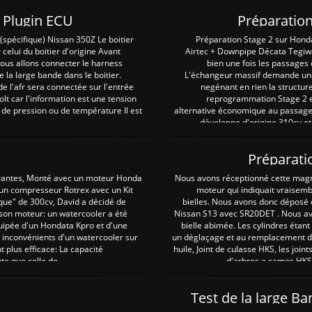
Z Plugin ECU
Préparation
spécifique) Nissan 350Z Le boitier
Préparation Stage 2 sur Hond
 celui du boitier d'origine Avant
Airtec + Downpipe Décata Tegiwa
 nous allons connecter le harness
bien une fois les passages 
e la large bande dans le boitier.
L'échangeur massif demande une 
e l'afr sera connectée sur l'entrée
negénant en rien la structur
lt car l'information est une tension
reprogrammation Stage 2 est
 de pression ou de température Il est
alternative économique au passage 
développe d'origine 310cv et
Préparati
irantes, Monté avec un moteur Honda
Nous avons réceptionné cette mag
 un compresseur Rotrex avec un Kit
moteur qui indiquait vraisem
que" de 300cv, David a décidé de
bielles. Nous avons donc déposé 
 son moteur: un watercooler a été
Nissan S13 avec SR20DET . Nous avo
uipée d'un Hondata Kpro et d'une
bielle abimée. Les cylindres étan
 inconvénients d'un watercooler sur
un déglaçage et au remplacement de
plus efficace: La capacité
huile, Joint de culasse HKS, les jo
te que celle de ...
d'arbres a cames HKS 
Test de la large B