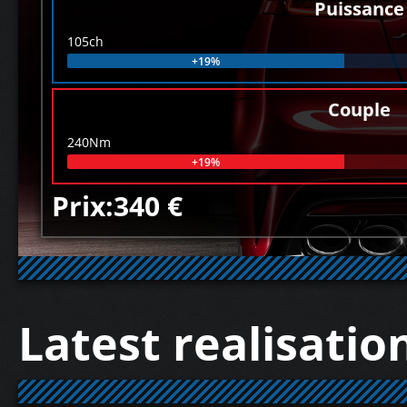
Puissance
105ch
+19%
Couple
240Nm
+19%
Prix:340 €
Latest realisatio