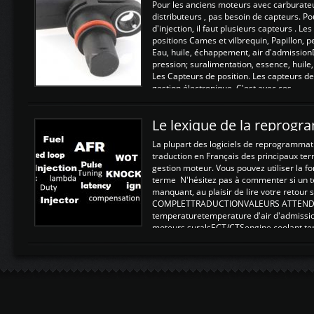
Pour les anciens moteurs avec carburate
distributeurs , pas besoin de capteurs. P
d'injection, il faut plusieurs capteurs . L
positions Cames et vilbrequin, Papillon, 
Eau, huile, échappement, air d'admission
pression; suralimentation, essence, huile,
Les Capteurs de position. Les capteurs de
gestion électronique. C'est avec ces ...
Le lexique de la reprog
La plupart des logiciels de reprogrammati
traduction en Français des principaux te
gestion moteur. Vous pouvez utiliser la fo
terme N'hésitez pas à commenter si un t
manquant, au plaisir de lire votre retou
COMPLETTRADUCTIONVALEURS ATTENDUE
temperaturetemperature d'air d'admissi
moteurs suralsECT/CTSengine coolant t
moteurtemp ex. a froid 80-100°C a ...