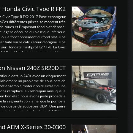
 Honda Civic Type R FK2
a Civic Type R FK2 2017 Pose échangeur
Ces différentes pièces se montent très
de roues et l'imposant fond plat déposé.
légere découpe du plastique inferieur,
e ou le fonctionnement du fond plat. Une
 faite sur le calculateur d'origine. Une
sur Hondata FlashproFK2 / Fk8. La Civic
 400Nn , Une fois reprogrammé et les ...
on Nissan 240Z SR20DET
nifique datsun 240z avec un claquement
blablement un probleme de cousinets de
cet ensemble moteur boite extrait d'une
ns remplacé le vilebrequin ainsi que la
t en bon état, nous avons juste procédé à
 la segmentation, ainsi que la pompe à
ints de queue de soupapes OEM. Une paire
est ajoutée ainsi qu'un turbo GARETT ...
and AEM X-Series 30-0300