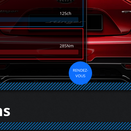
125ch
285Nm
RENDEZ-
VOUS
ns