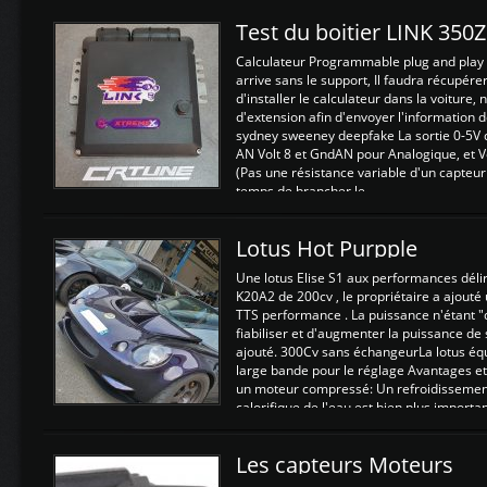
Test du boitier LINK 350
Calculateur Programmable plug and play (
arrive sans le support, Il faudra récupérer
d'installer le calculateur dans la voiture,
d'extension afin d'envoyer l'information d
sydney sweeney deepfake La sortie 0-5V d
AN Volt 8 et GndAN pour Analogique, et Vo
(Pas une résistance variable d'un capteur
temps de brancher le ...
Lotus Hot Purpple
Une lotus Elise S1 aux performances dél
K20A2 de 200cv , le propriétaire a ajouté
TTS performance . La puissance n'étant "
fiabiliser et d'augmenter la puissance de
ajouté. 300Cv sans échangeurLa lotus éq
large bande pour le réglage Avantages et
un moteur compressé: Un refroidissement 
calorifique de l'eau est bien plus importan
Les capteurs Moteurs