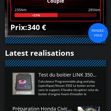
Couple
235Nm
285Nm
+21%
Prix:340 €
RENDEZ-
VOUS
Latest realisations
Test du boitier LINK 350Z Plugin ECU
Calculateur Programmable plug and play
(spécifique) Nissan 350Z Le boitier arrive
sans le support, Il faudra récupérer celui du
boitier d'origine Avant d'installer le
calculateur dans la voiture, nous allons
connecter le harness d'extension afin
d'envoyer l'information de la large bande
Préparation Honda Civic Type R FK2
dans le boitier. sydney sweeney deepfake