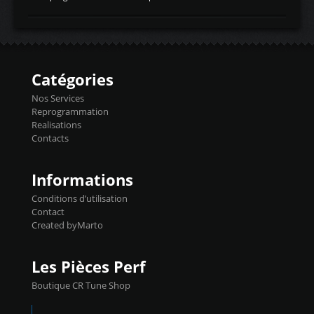
temperaturetemperature d'air
Reprog SP + Flashpro 1130€ TTC Reprog
d'admissiontemp ex. pour atmo -30- 80°C
E85 + Débridage injecteurs + Flashpro
moteurs suralsECT/CTSengine coolant
1220€ TTC Reprog E85 + SP98 + Débridage
temperaturetemperature ldr moteurtemp
Injecteurs + Flashpro 1370€ TTC Le
ex. a froid 80-100°C a ...
Flashpro permet un accès complet à tous
les paramètres moteur et ainsi une gestion
Catégories
précise et performante. Vous pourrez
basculer de la carto sans plomb à Ethanol à
Nos Services
l'aide du flashpro OPTION ECONOMIQUES
Reprogrammation
Reprog SP 98 sur le calculateur d'origine
Realisations
450€ TTC Un gain d'environ 10cv et 15nm
Contacts
...
Informations
Conditions d’utilisation
Contact
Created byMarto
Les Pièces Perf
Boutique CR Tune Shop