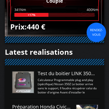
Couple
341Nm
400Nm
+17%
Prix:440 €
RENDEZ-
VOUS
Latest realisations
Test du boitier LINK 350Z Plugin ECU
Calculateur Programmable plug and play
(spécifique) Nissan 350Z Le boitier arrive
sans le support, Il faudra récupérer celui du
boitier d'origine Avant d'installer le
calculateur dans la voiture, nous allons
connecter le harness d'extension afin
d'envoyer l'information de la large bande
Préparation Honda Civic Type R FK2
dans le boitier. sydney sweeney deepfake