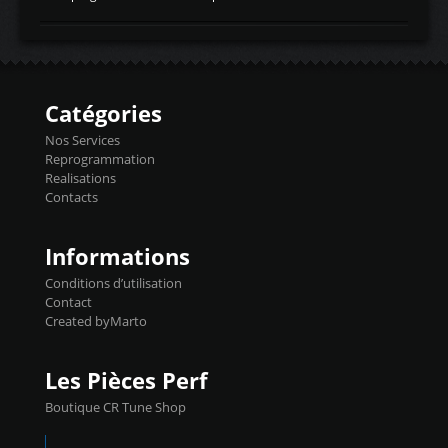
temperaturetemperature d'air
Reprog SP + Flashpro 1130€ TTC Reprog
d'admissiontemp ex. pour atmo -30- 80°C
E85 + Débridage injecteurs + Flashpro
moteurs suralsECT/CTSengine coolant
1220€ TTC Reprog E85 + SP98 + Débridage
temperaturetemperature ldr moteurtemp
Injecteurs + Flashpro 1370€ TTC Le
ex. a froid 80-100°C a ...
Flashpro permet un accès complet à tous
les paramètres moteur et ainsi une gestion
Catégories
précise et performante. Vous pourrez
basculer de la carto sans plomb à Ethanol à
Nos Services
l'aide du flashpro OPTION ECONOMIQUES
Reprogrammation
Reprog SP 98 sur le calculateur d'origine
Realisations
450€ TTC Un gain d'environ 10cv et 15nm
Contacts
...
Informations
Conditions d’utilisation
Contact
Created byMarto
Les Pièces Perf
Boutique CR Tune Shop