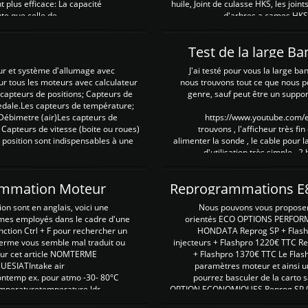
plus efficace: La capacité
huile, Joint de culasse HKS, les jo
te que celle de ...
d'arbres a cames HKS 
Test de la large B
ur et système d'allumage avec
J'ai testé pour vous la large ba
our tous les moteurs avec calculateur
nous trouvons tout ce que nous p
es capteurs de positions; Capteurs de
genre, sauf peut être un suppor
pedale.Les capteurs de température;
Débimetre (air)Les capteurs de
https://www.youtube.com
 Capteurs de vitesse (boite ou roues)
trouvons , l'afficheur très fin
 position sont indispensables à une
alimenter la sonde , le cable pour l
d'utilisation très simple , 2
rammation Moteur
on sont en anglais, voici une
Nous pouvons vous proposer d
rmes employés dans le cadre d'une
orientés ECO OPTIONS PERFOR
nction Ctrl + F pour rechercher un
HONDATA Reprog SP + Flash
erme vous semble mal traduit ou
injecteurs + Flashpro 1220€ TTC R
r sur cet article NOMTERME
+ Flashpro 1370€ TTC Le Flas
SIATIntake air
paramètres moteur et ainsi u
ontemp ex. pour atmo -30- 80°C
pourrez basculer de la carto s
emperaturetemperature ldr
OPTION ECONOMIQUES Reprog SP 98 