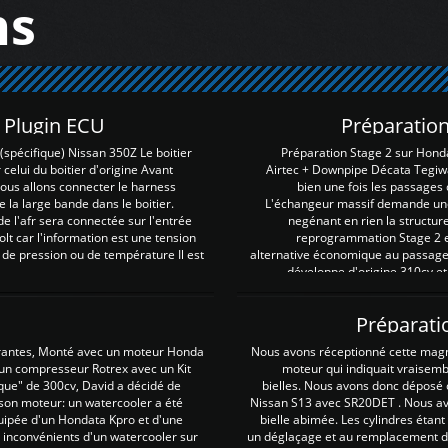
ns
Z Plugin ECU
Préparation
spécifique) Nissan 350Z Le boitier
Préparation Stage 2 sur Hond
 celui du boitier d'origine Avant
Airtec + Downpipe Décata Tegiwa
 nous allons connecter le harness
bien une fois les passages 
e la large bande dans le boitier.
L'échangeur massif demande une 
e l'afr sera connectée sur l'entrée
negénant en rien la structur
lt car l'information est une tension
reprogrammation Stage 2 est
 de pression ou de température Il est
alternative économique au passage 
développe d'origine 310cv et
Préparati
irantes, Monté avec un moteur Honda
Nous avons réceptionné cette mag
 un compresseur Rotrex avec un Kit
moteur qui indiquait vraisem
que" de 300cv, David a décidé de
bielles. Nous avons donc déposé 
 son moteur: un watercooler a été
Nissan S13 avec SR20DET . Nous avo
uipée d'un Hondata Kpro et d'une
bielle abimée. Les cylindres étan
 inconvénients d'un watercooler sur
un déglaçage et au remplacement de