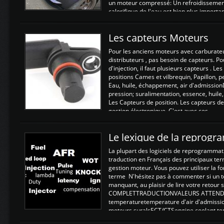
un moteur compressé: Un refroidissement 
calorifique de l'eau est bien plus importan
Les capteurs Moteurs
Pour les anciens moteurs avec carburate
distributeurs , pas besoin de capteurs. P
d'injection, il faut plusieurs capteurs . L
positions Cames et vilbrequin, Papillon, 
Eau, huile, échappement, air d'admission
pression; suralimentation, essence, huile,
Les Capteurs de position. Les capteurs de
gestion électronique. C'est avec ces ...
Le lexique de la reprog
La plupart des logiciels de reprogrammati
traduction en Français des principaux te
gestion moteur. Vous pouvez utiliser la fo
terme N'hésitez pas à commenter si un t
manquant, au plaisir de lire votre retou
COMPLETTRADUCTIONVALEURS ATTENDUE
temperaturetemperature d'air d'admissi
moteurs suralsECT/CTSengine coolant t
moteurtemp ex. a froid 80-100°C a ...