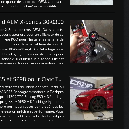
ints de queue de soupapes OEM. Une paire
est ajoutée ainsi qu'un turbo GARETT ...
and AEM X-Series 30-0300
nde X-Series de chez AEM . Dans le colis,
ouvons attendre pour un afficheur de ce
t Type POD pour l'installer sans faire de
trous dans le Tableau de bord :D
/embed/KAVwZKm-JiU Au Déballage nous
 et très léger , le faisceau de câbles pour
a sonde AFR et bien sur la sonde. Elle est
 boutons en façade , mode et select. Il y a
différentes fonctions ...
Reprogrammations E85 et SP98 pour Civic Type R FN2
ifférentes solutions orientés Perfs. ou
MANCES Reprogrammation sur Flashpro
pro 1130€ TTC Reprog E85 + Débridage
eprog E85 + SP98 + Débridage Injecteurs
hpro permet un accès complet à tous les
ne gestion précise et performante. Vous
ans plomb à Ethanol à l'aide du flashpro
sur le calculateur d'origine 450€ TTC
Un gain d'environ 10cv et 15nm ...