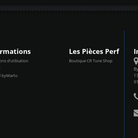
ormations
Les Pièces Perf
I
ons d’utilisation
Boutique CR Tune Shop
t
B
13
d byMarto
9