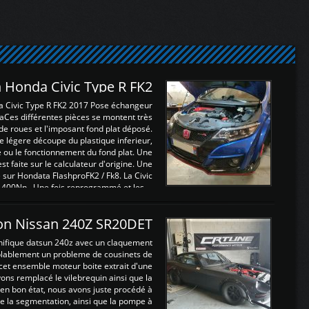
 Honda Civic Type R FK2
a Civic Type R FK2 2017 Pose échangeur
Ces différentes pièces se montent très
de roues et l'imposant fond plat déposé.
légere découpe du plastique inferieur,
e ou le fonctionnement du fond plat. Une
 faite sur le calculateur d'origine. Une
sur Hondata FlashproFK2 / Fk8. La Civic
 400Nn , Une fois reprogrammé et les ...
on Nissan 240Z SR20DET
nifique datsun 240z avec un claquement
blablement un probleme de cousinets de
cet ensemble moteur boite extrait d'une
ns remplacé le vilebrequin ainsi que la
t en bon état, nous avons juste procédé à
 la segmentation, ainsi que la pompe à