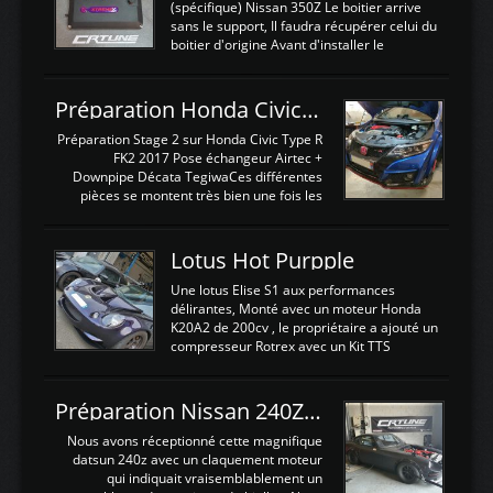
(spécifique) Nissan 350Z Le boitier arrive
sans le support, Il faudra récupérer celui du
boitier d'origine Avant d'installer le
calculateur dans la voiture, nous allons
connecter le harness d'extension afin
d'envoyer l'information de la large bande
Préparation Honda Civic Type R FK2
dans le boitier. sydney sweeney deepfake
La sortie 0-5V de l'afr sera connectée sur
Préparation Stage 2 sur Honda Civic Type R
l'entrée AN Volt 8 et GndAN pour
FK2 2017 Pose échangeur Airtec +
Analogique, et Volt car l'information est une
Downpipe Décata TegiwaCes différentes
tension (Pas une résistance variable d'un
pièces se montent très bien une fois les
capteur de pression ou de température Il
passages de roues et l'imposant fond plat
est temps de brancher le ...
déposé. L'échangeur massif demande une
légere découpe du plastique inferieur,
Lotus Hot Purpple
negénant en rien la structure ou le
fonctionnement du fond plat. Une
Une lotus Elise S1 aux performances
reprogrammation Stage 2 est faite sur le
délirantes, Monté avec un moteur Honda
calculateur d'origine. Une alternative
K20A2 de 200cv , le propriétaire a ajouté un
économique au passage sur Hondata
compresseur Rotrex avec un Kit TTS
FlashproFK2 / Fk8. La Civic développe
performance . La puissance n'étant "que"
d'origine 310cv et 400Nn , Une fois
de 300cv, David a décidé de fiabiliser et
reprogrammé et les ...
d'augmenter la puissance de son moteur:
Préparation Nissan 240Z SR20DET
un watercooler a été ajouté. 300Cv sans
échangeurLa lotus équipée d'un Hondata
Nous avons réceptionné cette magnifique
Kpro et d'une large bande pour le réglage
datsun 240z avec un claquement moteur
Avantages et inconvénients d'un
qui indiquait vraisemblablement un