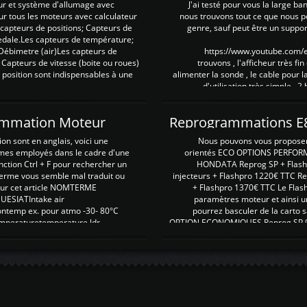
ur et système d'allumage avec
J'ai testé pour vous la large ba
our tous les moteurs avec calculateur
nous trouvons tout ce que nous p
es capteurs de positions; Capteurs de
genre, sauf peut être un suppor
pedale.Les capteurs de température;
Débimetre (air)Les capteurs de
https://www.youtube.com
 Capteurs de vitesse (boite ou roues)
trouvons , l'afficheur très fin
 position sont indispensables à une
alimenter la sonde , le cable pour l
d'utilisation très simple , 2
rammation Moteur
on sont en anglais, voici une
Nous pouvons vous proposer d
rmes employés dans le cadre d'une
orientés ECO OPTIONS PERFOR
nction Ctrl + F pour rechercher un
HONDATA Reprog SP + Flash
erme vous semble mal traduit ou
injecteurs + Flashpro 1220€ TTC R
r sur cet article NOMTERME
+ Flashpro 1370€ TTC Le Flas
SIATIntake air
paramètres moteur et ainsi u
ontemp ex. pour atmo -30- 80°C
pourrez basculer de la carto s
emperaturetemperature ldr
OPTION ECONOMIQUES Reprog SP 98 