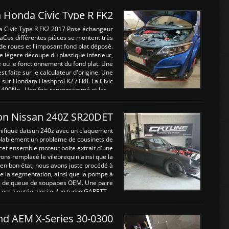
 Honda Civic Type R FK2
a Civic Type R FK2 2017 Pose échangeur
Ces différentes pièces se montent très
de roues et l'imposant fond plat déposé.
légere découpe du plastique inferieur,
e ou le fonctionnement du fond plat. Une
 faite sur le calculateur d'origine. Une
sur Hondata FlashproFK2 / Fk8. La Civic
 400Nn , Une fois reprogrammé et les ...
on Nissan 240Z SR20DET
nifique datsun 240z avec un claquement
blablement un probleme de cousinets de
cet ensemble moteur boite extrait d'une
ns remplacé le vilebrequin ainsi que la
t en bon état, nous avons juste procédé à
 la segmentation, ainsi que la pompe à
ints de queue de soupapes OEM. Une paire
est ajoutée ainsi qu'un turbo GARETT ...
and AEM X-Series 30-0300