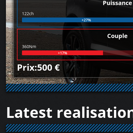
Puissance
122ch
+27%
Couple
360Nm
+17%
Prix:500 €
Latest realisatio