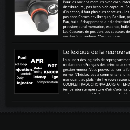
Pour les anciens moteurs avec carburate
distributeurs , pas besoin de capteurs. P
d'injection, il faut plusieurs capteurs . L
positions Cames et vilbrequin, Papillon, 
Eau, huile, échappement, air d'admission
pression; suralimentation, essence, huile,
Les Capteurs de position. Les capteurs de
gestion électronique. C'est avec ces ...
Le lexique de la reprog
La plupart des logiciels de reprogrammati
traduction en Français des principaux te
gestion moteur. Vous pouvez utiliser la fo
terme N'hésitez pas à commenter si un t
manquant, au plaisir de lire votre retou
COMPLETTRADUCTIONVALEURS ATTENDUE
temperaturetemperature d'air d'admissi
moteurs suralsECT/CTSengine coolant t
moteurtemp ex. a froid 80-100°C a ...