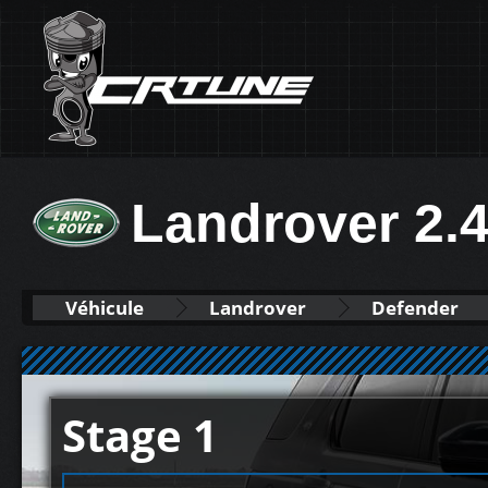
Landrover 2.
Véhicule
Landrover
Defender
Stage 1