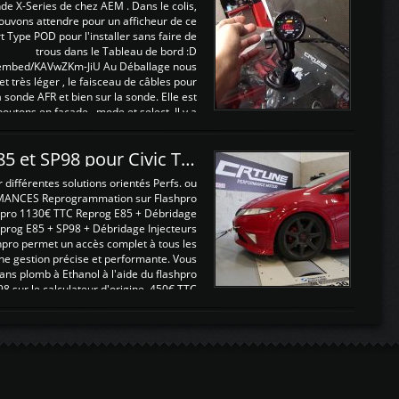
nde X-Series de chez AEM . Dans le colis,
ouvons attendre pour un afficheur de ce
t Type POD pour l'installer sans faire de
trous dans le Tableau de bord :D
/embed/KAVwZKm-JiU Au Déballage nous
 et très léger , le faisceau de câbles pour
a sonde AFR et bien sur la sonde. Elle est
 boutons en façade , mode et select. Il y a
différentes fonctions ...
Reprogrammations E85 et SP98 pour Civic Type R FN2
ifférentes solutions orientés Perfs. ou
MANCES Reprogrammation sur Flashpro
pro 1130€ TTC Reprog E85 + Débridage
eprog E85 + SP98 + Débridage Injecteurs
hpro permet un accès complet à tous les
ne gestion précise et performante. Vous
ans plomb à Ethanol à l'aide du flashpro
sur le calculateur d'origine 450€ TTC
Un gain d'environ 10cv et 15nm ...