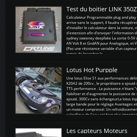
Test du boitier LINK 350
Calculateur Programmable plug and play (
arrive sans le support, Il faudra récupérer
d'installer le calculateur dans la voiture,
d'extension afin d'envoyer l'information d
sydney sweeney deepfake La sortie 0-5V d
AN Volt 8 et GndAN pour Analogique, et Vo
(Pas une résistance variable d'un capteur
temps de brancher le ...
Lotus Hot Purpple
Une lotus Elise S1 aux performances dél
K20A2 de 200cv , le propriétaire a ajouté
TTS performance . La puissance n'étant "
fiabiliser et d'augmenter la puissance de
ajouté. 300Cv sans échangeurLa lotus éq
large bande pour le réglage Avantages et
un moteur compressé: Un refroidissement 
calorifique de l'eau est bien plus importan
Les capteurs Moteurs