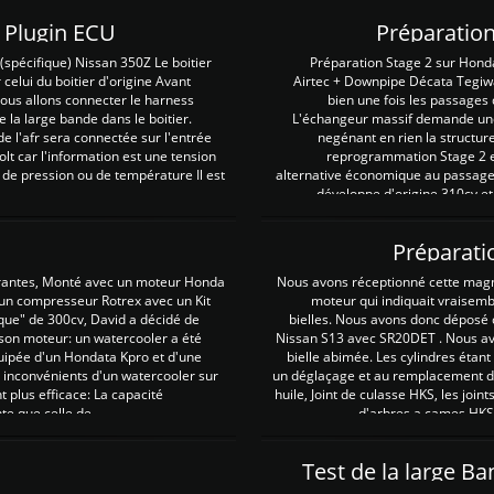
Z Plugin ECU
Préparation
spécifique) Nissan 350Z Le boitier
Préparation Stage 2 sur Hond
 celui du boitier d'origine Avant
Airtec + Downpipe Décata Tegiwa
 nous allons connecter le harness
bien une fois les passages 
e la large bande dans le boitier.
L'échangeur massif demande une 
e l'afr sera connectée sur l'entrée
negénant en rien la structur
lt car l'information est une tension
reprogrammation Stage 2 est
 de pression ou de température Il est
alternative économique au passage 
développe d'origine 310cv et
Préparati
irantes, Monté avec un moteur Honda
Nous avons réceptionné cette mag
 un compresseur Rotrex avec un Kit
moteur qui indiquait vraisem
que" de 300cv, David a décidé de
bielles. Nous avons donc déposé 
 son moteur: un watercooler a été
Nissan S13 avec SR20DET . Nous avo
uipée d'un Hondata Kpro et d'une
bielle abimée. Les cylindres étan
 inconvénients d'un watercooler sur
un déglaçage et au remplacement de
plus efficace: La capacité
huile, Joint de culasse HKS, les jo
te que celle de ...
d'arbres a cames HKS 
Test de la large B