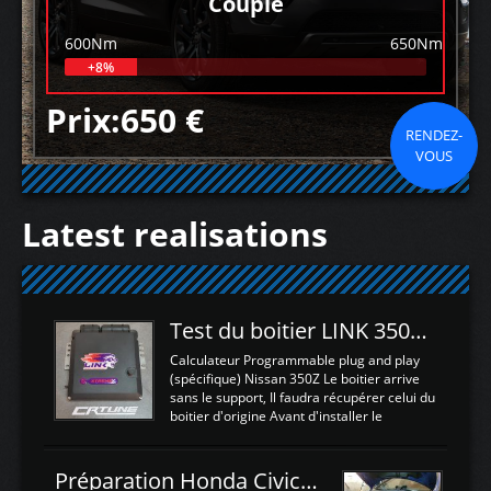
Couple
600Nm
650Nm
+8%
Prix:650 €
RENDEZ-
VOUS
Latest realisations
Test du boitier LINK 350Z Plugin ECU
Calculateur Programmable plug and play
(spécifique) Nissan 350Z Le boitier arrive
sans le support, Il faudra récupérer celui du
boitier d'origine Avant d'installer le
calculateur dans la voiture, nous allons
connecter le harness d'extension afin
d'envoyer l'information de la large bande
Préparation Honda Civic Type R FK2
dans le boitier. sydney sweeney deepfake