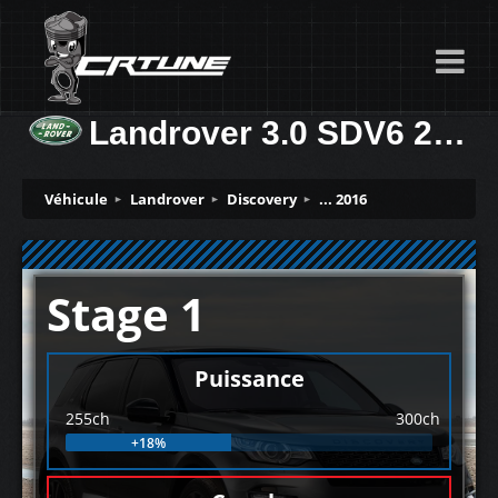
Landrover 3.0 SDV6 255ch
Véhicule
Landrover
Discovery
... 2016
Stage 1
Puissance
255ch
300ch
+18%