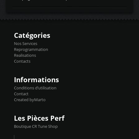
temperaturetemperature d'air
Reprog SP + Flashpro 1130€ TTC Reprog
d'admissiontemp ex. pour atmo -30- 80°C
E85 + Débridage injecteurs + Flashpro
moteurs suralsECT/CTSengine coolant
1220€ TTC Reprog E85 + SP98 + Débridage
temperaturetemperature ldr moteurtemp
Injecteurs + Flashpro 1370€ TTC Le
ex. a froid 80-100°C a ...
Flashpro permet un accès complet à tous
les paramètres moteur et ainsi une gestion
Catégories
précise et performante. Vous pourrez
basculer de la carto sans plomb à Ethanol à
Nos Services
l'aide du flashpro OPTION ECONOMIQUES
Reprogrammation
Reprog SP 98 sur le calculateur d'origine
Realisations
450€ TTC Un gain d'environ 10cv et 15nm
Contacts
...
Informations
Conditions d’utilisation
Contact
Created byMarto
Les Pièces Perf
Boutique CR Tune Shop