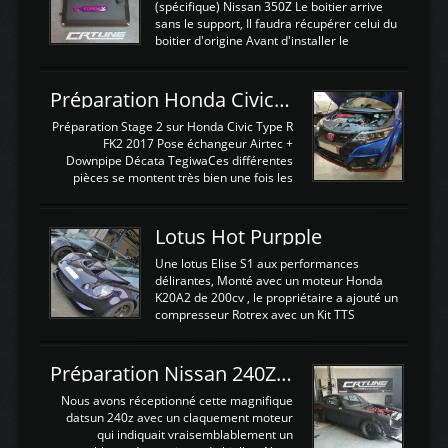
(spécifique) Nissan 350Z Le boitier arrive
sans le support, Il faudra récupérer celui du
boitier d'origine Avant d'installer le
calculateur dans la voiture, nous allons
connecter le harness d'extension afin
d'envoyer l'information de la large bande
Préparation Honda Civic Type R FK2
dans le boitier. sydney sweeney deepfake
La sortie 0-5V de l'afr sera connectée sur
Préparation Stage 2 sur Honda Civic Type R
l'entrée AN Volt 8 et GndAN pour
FK2 2017 Pose échangeur Airtec +
Analogique, et Volt car l'information est une
Downpipe Décata TegiwaCes différentes
tension (Pas une résistance variable d'un
pièces se montent très bien une fois les
capteur de pression ou de température Il
passages de roues et l'imposant fond plat
est temps de brancher le ...
déposé. L'échangeur massif demande une
légere découpe du plastique inferieur,
Lotus Hot Purpple
negénant en rien la structure ou le
fonctionnement du fond plat. Une
Une lotus Elise S1 aux performances
reprogrammation Stage 2 est faite sur le
délirantes, Monté avec un moteur Honda
calculateur d'origine. Une alternative
K20A2 de 200cv , le propriétaire a ajouté un
économique au passage sur Hondata
compresseur Rotrex avec un Kit TTS
FlashproFK2 / Fk8. La Civic développe
performance . La puissance n'étant "que"
d'origine 310cv et 400Nn , Une fois
de 300cv, David a décidé de fiabiliser et
reprogrammé et les ...
d'augmenter la puissance de son moteur:
Préparation Nissan 240Z SR20DET
un watercooler a été ajouté. 300Cv sans
échangeurLa lotus équipée d'un Hondata
Nous avons réceptionné cette magnifique
Kpro et d'une large bande pour le réglage
datsun 240z avec un claquement moteur
Avantages et inconvénients d'un
qui indiquait vraisemblablement un