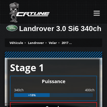
Landrover 3.0 Si6 340ch
Véhicule
Landrover
Velar
2017 ...
Stage 1
Puissance
340ch
400ch
+18%