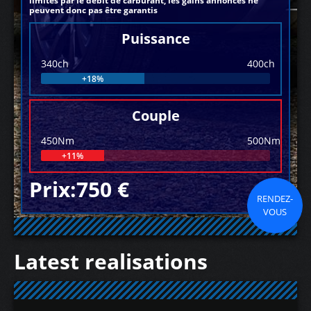
limités par le débit de carburant, les gains annoncés ne
peuvent donc pas être garantis
Puissance
340ch
400ch
+18%
Couple
450Nm
500Nm
+11%
Prix:750 €
RENDEZ-
VOUS
Latest realisations