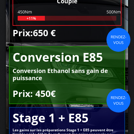
Couple
450Nm
500Nm
+11%
Prix:650 €
RENDEZ-
VOUS
Conversion E85
Conversion Ethanol sans gain de
puissance
Prix: 450€
RENDEZ-
VOUS
Stage 1 + E85
Les gains sur les préparations Stage 1 + E85 peuvent être