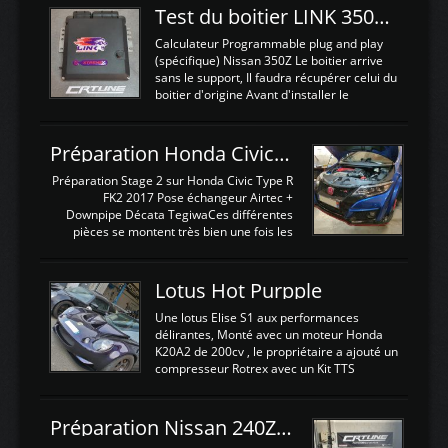
Test du boitier LINK 350Z Plugin ECU
Calculateur Programmable plug and play
(spécifique) Nissan 350Z Le boitier arrive
sans le support, Il faudra récupérer celui du
boitier d'origine Avant d'installer le
calculateur dans la voiture, nous allons
connecter le harness d'extension afin
d'envoyer l'information de la large bande
Préparation Honda Civic Type R FK2
dans le boitier. sydney sweeney deepfake
La sortie 0-5V de l'afr sera connectée sur
Préparation Stage 2 sur Honda Civic Type R
l'entrée AN Volt 8 et GndAN pour
FK2 2017 Pose échangeur Airtec +
Analogique, et Volt car l'information est une
Downpipe Décata TegiwaCes différentes
tension (Pas une résistance variable d'un
pièces se montent très bien une fois les
capteur de pression ou de température Il
passages de roues et l'imposant fond plat
est temps de brancher le ...
déposé. L'échangeur massif demande une
légere découpe du plastique inferieur,
Lotus Hot Purpple
negénant en rien la structure ou le
fonctionnement du fond plat. Une
Une lotus Elise S1 aux performances
reprogrammation Stage 2 est faite sur le
délirantes, Monté avec un moteur Honda
calculateur d'origine. Une alternative
K20A2 de 200cv , le propriétaire a ajouté un
économique au passage sur Hondata
compresseur Rotrex avec un Kit TTS
FlashproFK2 / Fk8. La Civic développe
performance . La puissance n'étant "que"
d'origine 310cv et 400Nn , Une fois
de 300cv, David a décidé de fiabiliser et
reprogrammé et les ...
d'augmenter la puissance de son moteur:
Préparation Nissan 240Z SR20DET
un watercooler a été ajouté. 300Cv sans