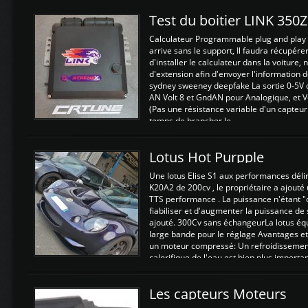
Test du boitier LINK 350
Calculateur Programmable plug and play (
arrive sans le support, Il faudra récupérer
d'installer le calculateur dans la voiture,
d'extension afin d'envoyer l'information d
sydney sweeney deepfake La sortie 0-5V d
AN Volt 8 et GndAN pour Analogique, et Vo
(Pas une résistance variable d'un capteur
temps de brancher le ...
Lotus Hot Purpple
Une lotus Elise S1 aux performances dél
K20A2 de 200cv , le propriétaire a ajouté
TTS performance . La puissance n'étant "
fiabiliser et d'augmenter la puissance de
ajouté. 300Cv sans échangeurLa lotus éq
large bande pour le réglage Avantages et
un moteur compressé: Un refroidissement 
calorifique de l'eau est bien plus importan
Les capteurs Moteurs