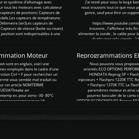
ur et système d'allumage avec
J'ai testé pour vous la large ba
our tous les moteurs avec calculateur
nous trouvons tout ce que nous p
es capteurs de positions; Capteurs de
genre, sauf peut être un suppor
pedale.Les capteurs de température;
Débimetre (air)Les capteurs de
https://www.youtube.com
 Capteurs de vitesse (boite ou roues)
trouvons , l'afficheur très fin
 position sont indispensables à une
alimenter la sonde , le cable pour l
d'utilisation très simple , 2
rammation Moteur
on sont en anglais, voici une
Nous pouvons vous proposer d
rmes employés dans le cadre d'une
orientés ECO OPTIONS PERFOR
nction Ctrl + F pour rechercher un
HONDATA Reprog SP + Flash
erme vous semble mal traduit ou
injecteurs + Flashpro 1220€ TTC R
r sur cet article NOMTERME
+ Flashpro 1370€ TTC Le Flas
SIATIntake air
paramètres moteur et ainsi u
ontemp ex. pour atmo -30- 80°C
pourrez basculer de la carto s
emperaturetemperature ldr
OPTION ECONOMIQUES Reprog SP 98 