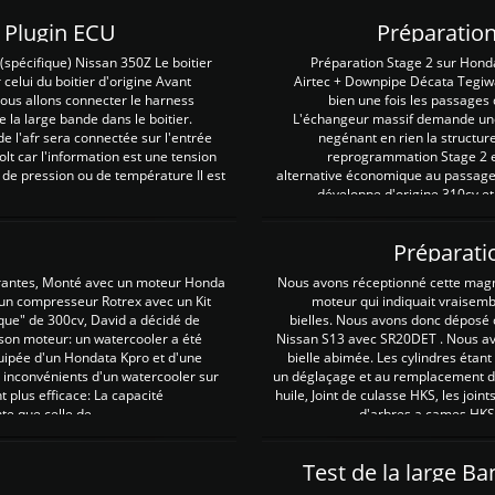
Z Plugin ECU
Préparation
spécifique) Nissan 350Z Le boitier
Préparation Stage 2 sur Hond
 celui du boitier d'origine Avant
Airtec + Downpipe Décata Tegiwa
 nous allons connecter le harness
bien une fois les passages 
e la large bande dans le boitier.
L'échangeur massif demande une 
e l'afr sera connectée sur l'entrée
negénant en rien la structur
lt car l'information est une tension
reprogrammation Stage 2 est
 de pression ou de température Il est
alternative économique au passage 
développe d'origine 310cv et
Préparati
irantes, Monté avec un moteur Honda
Nous avons réceptionné cette mag
 un compresseur Rotrex avec un Kit
moteur qui indiquait vraisem
que" de 300cv, David a décidé de
bielles. Nous avons donc déposé 
 son moteur: un watercooler a été
Nissan S13 avec SR20DET . Nous avo
uipée d'un Hondata Kpro et d'une
bielle abimée. Les cylindres étan
 inconvénients d'un watercooler sur
un déglaçage et au remplacement de
plus efficace: La capacité
huile, Joint de culasse HKS, les jo
te que celle de ...
d'arbres a cames HKS 
Test de la large B