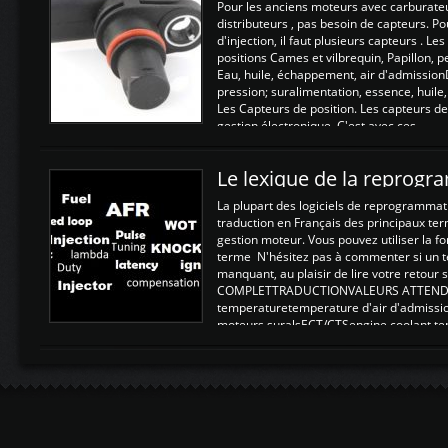
Pour les anciens moteurs avec carburate
distributeurs , pas besoin de capteurs. P
d'injection, il faut plusieurs capteurs . L
positions Cames et vilbrequin, Papillon, 
Eau, huile, échappement, air d'admission
pression; suralimentation, essence, huile,
Les Capteurs de position. Les capteurs de
gestion électronique. C'est avec ces ...
Le lexique de la reprog
La plupart des logiciels de reprogrammati
traduction en Français des principaux te
gestion moteur. Vous pouvez utiliser la fo
terme N'hésitez pas à commenter si un t
manquant, au plaisir de lire votre retou
COMPLETTRADUCTIONVALEURS ATTENDUE
temperaturetemperature d'air d'admissi
moteurs suralsECT/CTSengine coolant t
moteurtemp ex. a froid 80-100°C a ...