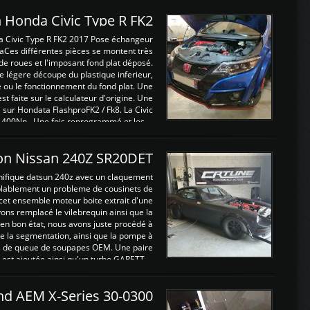
 Honda Civic Type R FK2
a Civic Type R FK2 2017 Pose échangeur
Ces différentes pièces se montent très
de roues et l'imposant fond plat déposé.
légere découpe du plastique inferieur,
e ou le fonctionnement du fond plat. Une
 faite sur le calculateur d'origine. Une
sur Hondata FlashproFK2 / Fk8. La Civic
 400Nn , Une fois reprogrammé et les ...
on Nissan 240Z SR20DET
nifique datsun 240z avec un claquement
blablement un probleme de cousinets de
cet ensemble moteur boite extrait d'une
ns remplacé le vilebrequin ainsi que la
t en bon état, nous avons juste procédé à
 la segmentation, ainsi que la pompe à
ints de queue de soupapes OEM. Une paire
est ajoutée ainsi qu'un turbo GARETT ...
and AEM X-Series 30-0300