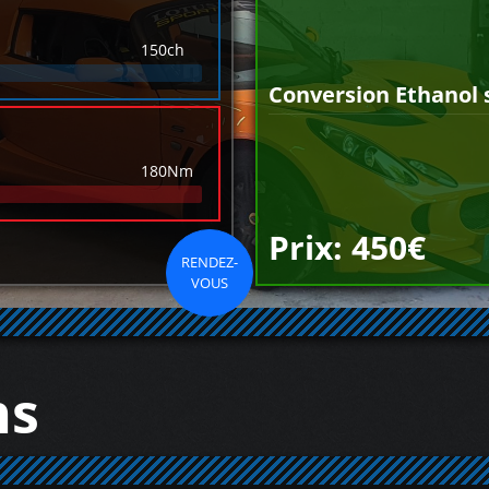
150ch
Conversion Ethanol 
180Nm
Prix: 450€
RENDEZ-
VOUS
ns