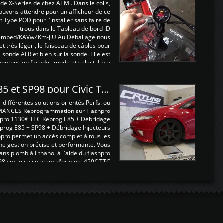
nde X-Series de chez AEM . Dans le colis,
ouvons attendre pour un afficheur de ce
t Type POD pour l'installer sans faire de
trous dans le Tableau de bord :D
/embed/KAVwZKm-JiU Au Déballage nous
 et très léger , le faisceau de câbles pour
a sonde AFR et bien sur la sonde. Elle est
 boutons en façade , mode et select. Il y a
différentes fonctions ...
Reprogrammations E85 et SP98 pour Civic Type R FN2
ifférentes solutions orientés Perfs. ou
MANCES Reprogrammation sur Flashpro
pro 1130€ TTC Reprog E85 + Débridage
eprog E85 + SP98 + Débridage Injecteurs
hpro permet un accès complet à tous les
ne gestion précise et performante. Vous
ans plomb à Ethanol à l'aide du flashpro
sur le calculateur d'origine 450€ TTC
Un gain d'environ 10cv et 15nm ...