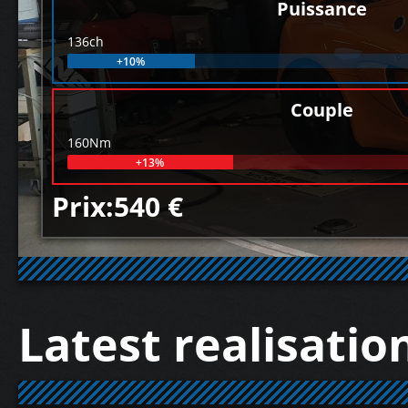
Puissance
136ch
+10%
Couple
160Nm
+13%
Prix:540 €
Latest realisatio