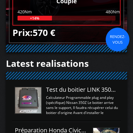
Couple
420Nm
480Nm
+14%
Prix:570 €
RENDEZ-
VOUS
Latest realisations
Test du boitier LINK 350Z Plugin ECU
Calculateur Programmable plug and play
(spécifique) Nissan 350Z Le boitier arrive
sans le support, Il faudra récupérer celui du
boitier d'origine Avant d'installer le
calculateur dans la voiture, nous allons
connecter le harness d'extension afin
d'envoyer l'information de la large bande
Préparation Honda Civic Type R FK2
dans le boitier. sydney sweeney deepfake