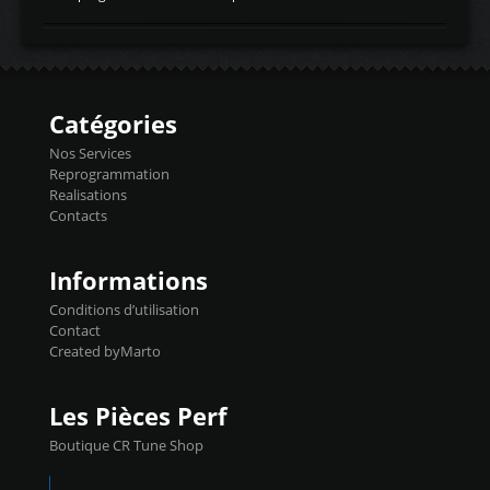
temperaturetemperature d'air
Reprog SP + Flashpro 1130€ TTC Reprog
d'admissiontemp ex. pour atmo -30- 80°C
E85 + Débridage injecteurs + Flashpro
moteurs suralsECT/CTSengine coolant
1220€ TTC Reprog E85 + SP98 + Débridage
temperaturetemperature ldr moteurtemp
Injecteurs + Flashpro 1370€ TTC Le
ex. a froid 80-100°C a ...
Flashpro permet un accès complet à tous
les paramètres moteur et ainsi une gestion
Catégories
précise et performante. Vous pourrez
basculer de la carto sans plomb à Ethanol à
Nos Services
l'aide du flashpro OPTION ECONOMIQUES
Reprogrammation
Reprog SP 98 sur le calculateur d'origine
Realisations
450€ TTC Un gain d'environ 10cv et 15nm
Contacts
...
Informations
Conditions d’utilisation
Contact
Created byMarto
Les Pièces Perf
Boutique CR Tune Shop