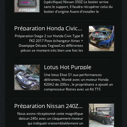
(spécifique) Nissan 350Z Le boitier arrive
sans le support, Il faudra récupérer celui du
boitier d'origine Avant d'installer le
calculateur dans la voiture, nous allons
connecter le harness d'extension afin
d'envoyer l'information de la large bande
Préparation Honda Civic Type R FK2
dans le boitier. sydney sweeney deepfake
La sortie 0-5V de l'afr sera connectée sur
Préparation Stage 2 sur Honda Civic Type R
l'entrée AN Volt 8 et GndAN pour
FK2 2017 Pose échangeur Airtec +
Analogique, et Volt car l'information est une
Downpipe Décata TegiwaCes différentes
tension (Pas une résistance variable d'un
pièces se montent très bien une fois les
capteur de pression ou de température Il
passages de roues et l'imposant fond plat
est temps de brancher le ...
déposé. L'échangeur massif demande une
légere découpe du plastique inferieur,
Lotus Hot Purpple
negénant en rien la structure ou le
fonctionnement du fond plat. Une
Une lotus Elise S1 aux performances
reprogrammation Stage 2 est faite sur le
délirantes, Monté avec un moteur Honda
calculateur d'origine. Une alternative
K20A2 de 200cv , le propriétaire a ajouté un
économique au passage sur Hondata
compresseur Rotrex avec un Kit TTS
FlashproFK2 / Fk8. La Civic développe
performance . La puissance n'étant "que"
d'origine 310cv et 400Nn , Une fois
de 300cv, David a décidé de fiabiliser et
reprogrammé et les ...
d'augmenter la puissance de son moteur:
Préparation Nissan 240Z SR20DET
un watercooler a été ajouté. 300Cv sans
échangeurLa lotus équipée d'un Hondata
Nous avons réceptionné cette magnifique
Kpro et d'une large bande pour le réglage
datsun 240z avec un claquement moteur
Avantages et inconvénients d'un
qui indiquait vraisemblablement un