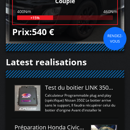
Couple
400Nm
460Nm
+15%
Prix:540 €
RENDEZ-
VOUS
Latest realisations
Test du boitier LINK 350Z Plugin ECU
Calculateur Programmable plug and play
(spécifique) Nissan 350Z Le boitier arrive
sans le support, Il faudra récupérer celui du
boitier d'origine Avant d'installer le
calculateur dans la voiture, nous allons
connecter le harness d'extension afin
d'envoyer l'information de la large bande
Préparation Honda Civic Type R FK2
dans le boitier. sydney sweeney deepfake