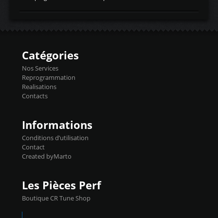
temperaturetemperature d'air
Reprog SP + Flashpro 1130€ TTC Reprog
d'admissiontemp ex. pour atmo -30- 80°C
E85 + Débridage injecteurs + Flashpro
moteurs suralsECT/CTSengine coolant
1220€ TTC Reprog E85 + SP98 + Débridage
temperaturetemperature ldr moteurtemp
Injecteurs + Flashpro 1370€ TTC Le
ex. a froid 80-100°C a ...
Flashpro permet un accès complet à tous
les paramètres moteur et ainsi une gestion
Catégories
précise et performante. Vous pourrez
basculer de la carto sans plomb à Ethanol à
Nos Services
l'aide du flashpro OPTION ECONOMIQUES
Reprogrammation
Reprog SP 98 sur le calculateur d'origine
Realisations
450€ TTC Un gain d'environ 10cv et 15nm
Contacts
...
Informations
Conditions d’utilisation
Contact
Created byMarto
Les Pièces Perf
Boutique CR Tune Shop