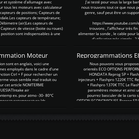
ur et système d'allumage avec
J'ai testé pour vous la large ba
our tous les moteurs avec calculateur
nous trouvons tout ce que nous p
es capteurs de positions; Capteurs de
genre, sauf peut être un suppor
pedale.Les capteurs de température;
Débimetre (air)Les capteurs de
https://www.youtube.com
 Capteurs de vitesse (boite ou roues)
trouvons , l'afficheur très fin
 position sont indispensables à une
alimenter la sonde , le cable pour l
d'utilisation très simple , 2
rammation Moteur
on sont en anglais, voici une
Nous pouvons vous proposer d
rmes employés dans le cadre d'une
orientés ECO OPTIONS PERFOR
nction Ctrl + F pour rechercher un
HONDATA Reprog SP + Flash
erme vous semble mal traduit ou
injecteurs + Flashpro 1220€ TTC R
r sur cet article NOMTERME
+ Flashpro 1370€ TTC Le Flas
SIATIntake air
paramètres moteur et ainsi u
ontemp ex. pour atmo -30- 80°C
pourrez basculer de la carto s
emperaturetemperature ldr
OPTION ECONOMIQUES Reprog SP 98 