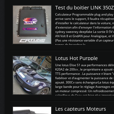
Test du boitier LINK 350
Calculateur Programmable plug and play (
arrive sans le support, Il faudra récupérer
d'installer le calculateur dans la voiture,
d'extension afin d'envoyer l'information d
sydney sweeney deepfake La sortie 0-5V d
AN Volt 8 et GndAN pour Analogique, et Vo
(Pas une résistance variable d'un capteur
temps de brancher le ...
Lotus Hot Purpple
Une lotus Elise S1 aux performances dél
K20A2 de 200cv , le propriétaire a ajouté
TTS performance . La puissance n'étant "
fiabiliser et d'augmenter la puissance de
ajouté. 300Cv sans échangeurLa lotus éq
large bande pour le réglage Avantages et
un moteur compressé: Un refroidissement 
calorifique de l'eau est bien plus importan
Les capteurs Moteurs