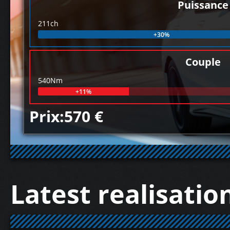
Puissance
211ch
+30%
Couple
540Nm
+11%
Prix:570 €
Latest realisatio