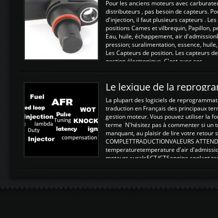
Pour les anciens moteurs avec carburate
distributeurs , pas besoin de capteurs. P
d'injection, il faut plusieurs capteurs . L
positions Cames et vilbrequin, Papillon, 
Eau, huile, échappement, air d'admission
pression; suralimentation, essence, huile,
Les Capteurs de position. Les capteurs de
gestion électronique. C'est avec ces ...
Le lexique de la reprog
La plupart des logiciels de reprogrammati
traduction en Français des principaux te
gestion moteur. Vous pouvez utiliser la fo
terme N'hésitez pas à commenter si un t
manquant, au plaisir de lire votre retou
COMPLETTRADUCTIONVALEURS ATTENDUE
temperaturetemperature d'air d'admissi
moteurs suralsECT/CTSengine coolant t
moteurtemp ex. a froid 80-100°C a ...