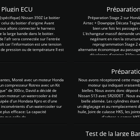
Z Plugin ECU
Préparation
spécifique) Nissan 350Z Le boitier
Préparation Stage 2 sur Hond
 celui du boitier d'origine Avant
Airtec + Downpipe Décata Tegiwa
 nous allons connecter le harness
bien une fois les passages 
e la large bande dans le boitier.
L'échangeur massif demande une 
e l'afr sera connectée sur l'entrée
negénant en rien la structur
lt car l'information est une tension
reprogrammation Stage 2 est
 de pression ou de température Il est
alternative économique au passage 
développe d'origine 310cv et
Préparati
irantes, Monté avec un moteur Honda
Nous avons réceptionné cette mag
 un compresseur Rotrex avec un Kit
moteur qui indiquait vraisem
que" de 300cv, David a décidé de
bielles. Nous avons donc déposé 
 son moteur: un watercooler a été
Nissan S13 avec SR20DET . Nous avo
uipée d'un Hondata Kpro et d'une
bielle abimée. Les cylindres étan
 inconvénients d'un watercooler sur
un déglaçage et au remplacement de
plus efficace: La capacité
huile, Joint de culasse HKS, les jo
te que celle de ...
d'arbres a cames HKS 
Test de la large B