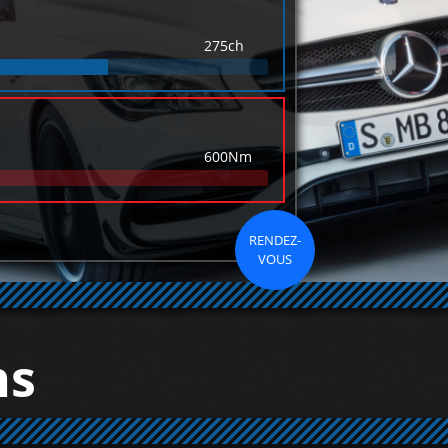
275ch
600Nm
RENDEZ-
VOUS
ns