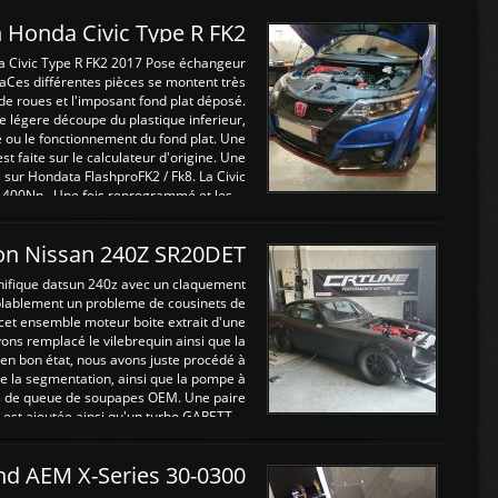
 Honda Civic Type R FK2
a Civic Type R FK2 2017 Pose échangeur
Ces différentes pièces se montent très
de roues et l'imposant fond plat déposé.
légere découpe du plastique inferieur,
e ou le fonctionnement du fond plat. Une
 faite sur le calculateur d'origine. Une
sur Hondata FlashproFK2 / Fk8. La Civic
 400Nn , Une fois reprogrammé et les ...
on Nissan 240Z SR20DET
nifique datsun 240z avec un claquement
blablement un probleme de cousinets de
cet ensemble moteur boite extrait d'une
ns remplacé le vilebrequin ainsi que la
t en bon état, nous avons juste procédé à
 la segmentation, ainsi que la pompe à
ints de queue de soupapes OEM. Une paire
est ajoutée ainsi qu'un turbo GARETT ...
and AEM X-Series 30-0300