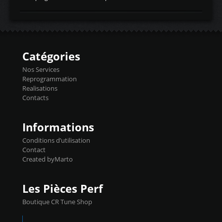
temperaturetemperature d'air
Reprog SP + Flashpro 1130€ TTC Reprog
d'admissiontemp ex. pour atmo -30- 80°C
E85 + Débridage injecteurs + Flashpro
moteurs suralsECT/CTSengine coolant
1220€ TTC Reprog E85 + SP98 + Débridage
temperaturetemperature ldr moteurtemp
Injecteurs + Flashpro 1370€ TTC Le
ex. a froid 80-100°C a ...
Flashpro permet un accès complet à tous
les paramètres moteur et ainsi une gestion
Catégories
précise et performante. Vous pourrez
basculer de la carto sans plomb à Ethanol à
Nos Services
l'aide du flashpro OPTION ECONOMIQUES
Reprogrammation
Reprog SP 98 sur le calculateur d'origine
Realisations
450€ TTC Un gain d'environ 10cv et 15nm
Contacts
...
Informations
Conditions d’utilisation
Contact
Created byMarto
Les Pièces Perf
Boutique CR Tune Shop