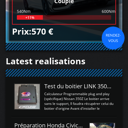
Couple
540Nm
600Nm
+11%
Prix:570 €
RENDEZ-
VOUS
Latest realisations
Test du boitier LINK 350Z Plugin ECU
Calculateur Programmable plug and play
(spécifique) Nissan 350Z Le boitier arrive
sans le support, Il faudra récupérer celui du
boitier d'origine Avant d'installer le
calculateur dans la voiture, nous allons
connecter le harness d'extension afin
d'envoyer l'information de la large bande
Préparation Honda Civic Type R FK2
dans le boitier. sydney sweeney deepfake