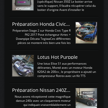
(spécifique) Nissan 350Z Le boitier arrive
sans le support, Il faudra récupérer celui du
boitier d'origine Avant d'installer le
calculateur dans la voiture, nous allons
connecter le harness d'extension afin
d'envoyer l'information de la large bande
Préparation Honda Civic Type R FK2
dans le boitier. sydney sweeney deepfake
La sortie 0-5V de l'afr sera connectée sur
Préparation Stage 2 sur Honda Civic Type R
l'entrée AN Volt 8 et GndAN pour
FK2 2017 Pose échangeur Airtec +
Analogique, et Volt car l'information est une
Downpipe Décata TegiwaCes différentes
tension (Pas une résistance variable d'un
pièces se montent très bien une fois les
capteur de pression ou de température Il
passages de roues et l'imposant fond plat
est temps de brancher le ...
déposé. L'échangeur massif demande une
légere découpe du plastique inferieur,
Lotus Hot Purpple
negénant en rien la structure ou le
fonctionnement du fond plat. Une
Une lotus Elise S1 aux performances
reprogrammation Stage 2 est faite sur le
délirantes, Monté avec un moteur Honda
calculateur d'origine. Une alternative
K20A2 de 200cv , le propriétaire a ajouté un
économique au passage sur Hondata
compresseur Rotrex avec un Kit TTS
FlashproFK2 / Fk8. La Civic développe
performance . La puissance n'étant "que"
d'origine 310cv et 400Nn , Une fois
de 300cv, David a décidé de fiabiliser et
reprogrammé et les ...
d'augmenter la puissance de son moteur:
Préparation Nissan 240Z SR20DET
un watercooler a été ajouté. 300Cv sans
échangeurLa lotus équipée d'un Hondata
Nous avons réceptionné cette magnifique
Kpro et d'une large bande pour le réglage
datsun 240z avec un claquement moteur
Avantages et inconvénients d'un
qui indiquait vraisemblablement un