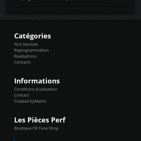
temperaturetemperature d'air
Reprog SP + Flashpro 1130€ TTC Reprog
d'admissiontemp ex. pour atmo -30- 80°C
E85 + Débridage injecteurs + Flashpro
moteurs suralsECT/CTSengine coolant
1220€ TTC Reprog E85 + SP98 + Débridage
temperaturetemperature ldr moteurtemp
Injecteurs + Flashpro 1370€ TTC Le
ex. a froid 80-100°C a ...
Flashpro permet un accès complet à tous
les paramètres moteur et ainsi une gestion
Catégories
précise et performante. Vous pourrez
basculer de la carto sans plomb à Ethanol à
Nos Services
l'aide du flashpro OPTION ECONOMIQUES
Reprogrammation
Reprog SP 98 sur le calculateur d'origine
Realisations
450€ TTC Un gain d'environ 10cv et 15nm
Contacts
...
Informations
Conditions d’utilisation
Contact
Created byMarto
Les Pièces Perf
Boutique CR Tune Shop