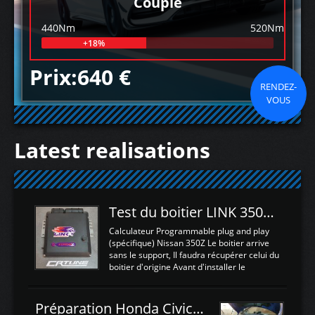
Couple
440Nm
520Nm
+18%
Prix:640 €
RENDEZ-
VOUS
Latest realisations
Test du boitier LINK 350Z Plugin ECU
Calculateur Programmable plug and play
(spécifique) Nissan 350Z Le boitier arrive
sans le support, Il faudra récupérer celui du
boitier d'origine Avant d'installer le
calculateur dans la voiture, nous allons
connecter le harness d'extension afin
d'envoyer l'information de la large bande
Préparation Honda Civic Type R FK2
dans le boitier. sydney sweeney deepfake