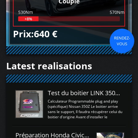
Couple
530Nm
570Nm
+8%
Prix:640 €
RENDEZ-
VOUS
Latest realisations
Test du boitier LINK 350Z Plugin ECU
Calculateur Programmable plug and play
(spécifique) Nissan 350Z Le boitier arrive
sans le support, Il faudra récupérer celui du
boitier d'origine Avant d'installer le
calculateur dans la voiture, nous allons
connecter le harness d'extension afin
d'envoyer l'information de la large bande
Préparation Honda Civic Type R FK2
dans le boitier. sydney sweeney deepfake