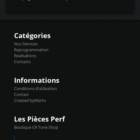
temperaturetemperature d'air
Reprog SP + Flashpro 1130€ TTC Reprog
d'admissiontemp ex. pour atmo -30- 80°C
E85 + Débridage injecteurs + Flashpro
moteurs suralsECT/CTSengine coolant
1220€ TTC Reprog E85 + SP98 + Débridage
temperaturetemperature ldr moteurtemp
Injecteurs + Flashpro 1370€ TTC Le
ex. a froid 80-100°C a ...
Flashpro permet un accès complet à tous
les paramètres moteur et ainsi une gestion
Catégories
précise et performante. Vous pourrez
basculer de la carto sans plomb à Ethanol à
Nos Services
l'aide du flashpro OPTION ECONOMIQUES
Reprogrammation
Reprog SP 98 sur le calculateur d'origine
Realisations
450€ TTC Un gain d'environ 10cv et 15nm
Contacts
...
Informations
Conditions d’utilisation
Contact
Created byMarto
Les Pièces Perf
Boutique CR Tune Shop