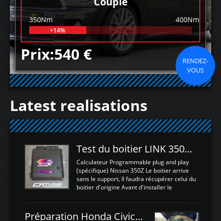
Couple
350Nm
400Nm
+14%
Prix:540 €
RENDEZ-
VOUS
Latest realisations
Test du boitier LINK 350Z Plugin ECU
Calculateur Programmable plug and play
(spécifique) Nissan 350Z Le boitier arrive
sans le support, Il faudra récupérer celui du
boitier d'origine Avant d'installer le
calculateur dans la voiture, nous allons
connecter le harness d'extension afin
d'envoyer l'information de la large bande
Préparation Honda Civic Type R FK2
dans le boitier. sydney sweeney deepfake