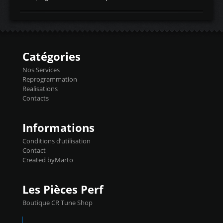
temperaturetemperature d'air
Reprog SP + Flashpro 1130€ TTC Reprog
d'admissiontemp ex. pour atmo -30- 80°C
E85 + Débridage injecteurs + Flashpro
moteurs suralsECT/CTSengine coolant
1220€ TTC Reprog E85 + SP98 + Débridage
temperaturetemperature ldr moteurtemp
Injecteurs + Flashpro 1370€ TTC Le
ex. a froid 80-100°C a ...
Flashpro permet un accès complet à tous
les paramètres moteur et ainsi une gestion
Catégories
précise et performante. Vous pourrez
basculer de la carto sans plomb à Ethanol à
Nos Services
l'aide du flashpro OPTION ECONOMIQUES
Reprogrammation
Reprog SP 98 sur le calculateur d'origine
Realisations
450€ TTC Un gain d'environ 10cv et 15nm
Contacts
...
Informations
Conditions d’utilisation
Contact
Created byMarto
Les Pièces Perf
Boutique CR Tune Shop