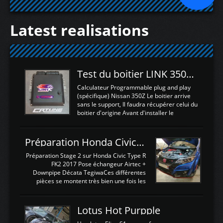
Latest realisations
Test du boitier LINK 350Z Plugin ECU
Calculateur Programmable plug and play
(spécifique) Nissan 350Z Le boitier arrive
sans le support, Il faudra récupérer celui du
boitier d'origine Avant d'installer le
calculateur dans la voiture, nous allons
connecter le harness d'extension afin
d'envoyer l'information de la large bande
Préparation Honda Civic Type R FK2
dans le boitier. sydney sweeney deepfake
La sortie 0-5V de l'afr sera connectée sur
Préparation Stage 2 sur Honda Civic Type R
l'entrée AN Volt 8 et GndAN pour
FK2 2017 Pose échangeur Airtec +
Analogique, et Volt car l'information est une
Downpipe Décata TegiwaCes différentes
tension (Pas une résistance variable d'un
pièces se montent très bien une fois les
capteur de pression ou de température Il
passages de roues et l'imposant fond plat
est temps de brancher le ...
déposé. L'échangeur massif demande une
légere découpe du plastique inferieur,
Lotus Hot Purpple
negénant en rien la structure ou le