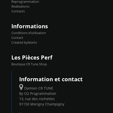
Reprogrammation
Reprog SP 98 sur le calculateur d'origine
Realisations
450€ TTC Un gain d'environ 10cv et 15nm
Contacts
...
Informations
Conditions d’utilisation
Contact
Created byMarto
Les Pièces Perf
Boutique CR Tune Shop
Information et contact
Damien CR TUNE
By O2 Programmation
13, rue des rochettes
91150 Morigny Champigny